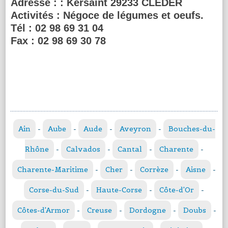
Adresse :
: Kersaint 29233 CLEDER
Activités :
Négoce de légumes et oeufs.
Tél :
02 98 69 31 04
Fax :
02 98 69 30 78
Ain
-
Aube
-
Aude
-
Aveyron
-
Bouches-du-
Rhône
-
Calvados
-
Cantal
-
Charente
-
Charente-Maritime
-
Cher
-
Corrèze
-
Aisne
-
Corse-du-Sud
-
Haute-Corse
-
Côte-d'Or
-
Côtes-d'Armor
-
Creuse
-
Dordogne
-
Doubs
-