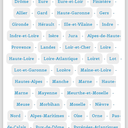
Drôme
-
Eure
-
Eure-et-Loir
-
Finistère
-
Allier
-
Gard
-
Haute-Garonne
-
Gers
-
Gironde
-
Hérault
-
Ille-et-Vilaine
-
Indre
-
Indre-et-Loire
-
Isère
-
Jura
-
Alpes-de-Haute-
Provence
-
Landes
-
Loir-et-Cher
-
Loire
-
Haute-Loire
-
Loire-Atlantique
-
Loiret
-
Lot
-
Lot-et-Garonne
-
Lozère
-
Maine-et-Loire
-
Hautes-Alpes
-
Manche
-
Marne
-
Haute-
Marne
-
Mayenne
-
Meurthe-et-Moselle
-
Meuse
-
Morbihan
-
Moselle
-
Nièvre
-
Nord
-
Alpes-Maritimes
-
Oise
-
Orne
-
Pas-
de-Calais
-
Puy-de-Dôme
-
Pyrénées-Atlantiques