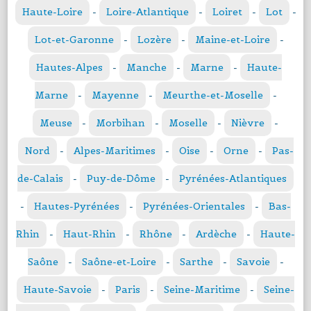
Haute-Loire
-
Loire-Atlantique
-
Loiret
-
Lot
-
Lot-et-Garonne
-
Lozère
-
Maine-et-Loire
-
Hautes-Alpes
-
Manche
-
Marne
-
Haute-
Marne
-
Mayenne
-
Meurthe-et-Moselle
-
Meuse
-
Morbihan
-
Moselle
-
Nièvre
-
Nord
-
Alpes-Maritimes
-
Oise
-
Orne
-
Pas-
de-Calais
-
Puy-de-Dôme
-
Pyrénées-Atlantiques
-
Hautes-Pyrénées
-
Pyrénées-Orientales
-
Bas-
Rhin
-
Haut-Rhin
-
Rhône
-
Ardèche
-
Haute-
Saône
-
Saône-et-Loire
-
Sarthe
-
Savoie
-
Haute-Savoie
-
Paris
-
Seine-Maritime
-
Seine-