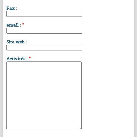
Fax :
email :
*
Site web :
Activités :
*