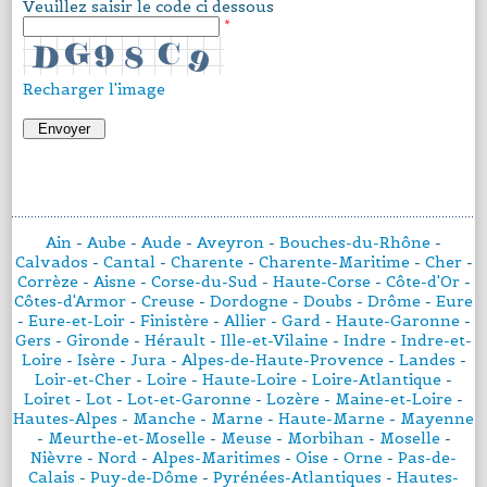
Veuillez saisir le code ci dessous
*
Recharger l'image
Ain
-
Aube
-
Aude
-
Aveyron
-
Bouches-du-Rhône
-
Calvados
-
Cantal
-
Charente
-
Charente-Maritime
-
Cher
-
Corrèze
-
Aisne
-
Corse-du-Sud
-
Haute-Corse
-
Côte-d'Or
-
Côtes-d'Armor
-
Creuse
-
Dordogne
-
Doubs
-
Drôme
-
Eure
-
Eure-et-Loir
-
Finistère
-
Allier
-
Gard
-
Haute-Garonne
-
Gers
-
Gironde
-
Hérault
-
Ille-et-Vilaine
-
Indre
-
Indre-et-
Loire
-
Isère
-
Jura
-
Alpes-de-Haute-Provence
-
Landes
-
Loir-et-Cher
-
Loire
-
Haute-Loire
-
Loire-Atlantique
-
Loiret
-
Lot
-
Lot-et-Garonne
-
Lozère
-
Maine-et-Loire
-
Hautes-Alpes
-
Manche
-
Marne
-
Haute-Marne
-
Mayenne
-
Meurthe-et-Moselle
-
Meuse
-
Morbihan
-
Moselle
-
Nièvre
-
Nord
-
Alpes-Maritimes
-
Oise
-
Orne
-
Pas-de-
Calais
-
Puy-de-Dôme
-
Pyrénées-Atlantiques
-
Hautes-