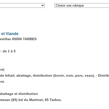
 et Viande
astillac 65000 TARBES
: de 1 à 5
ce)
de bétail, abattage, distribution (bovin, ovin, porc, veau), - Distr
ent.
abattage et distribution
mezan (65) bd du Martinet, 65 Tarbes.