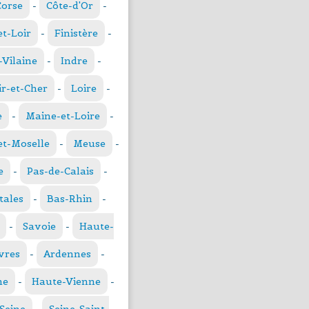
Corse
-
Côte-d'Or
-
et-Loir
-
Finistère
-
t-Vilaine
-
Indre
-
ir-et-Cher
-
Loire
-
e
-
Maine-et-Loire
-
t-Moselle
-
Meuse
-
e
-
Pas-de-Calais
-
tales
-
Bas-Rhin
-
-
Savoie
-
Haute-
vres
-
Ardennes
-
ne
-
Haute-Vienne
-
Seine
-
Seine-Saint-