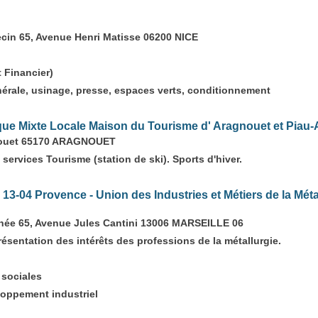
cin 65, Avenue Henri Matisse 06200 NICE
t Financier)
rale, usinage, presse, espaces verts, conditionnement
e Mixte Locale Maison du Tourisme d' Aragnouet et Piau-
gnouet 65170 ARAGNOUET
 services Tourisme (station de ski). Sports d'hiver.
13-04 Provence - Union des Industries et Métiers de la Méta
nnée 65, Avenue Jules Cantini 13006 MARSEILLE 06
ésentation des intérêts des professions de la métallurgie.
s sociales
eloppement industriel