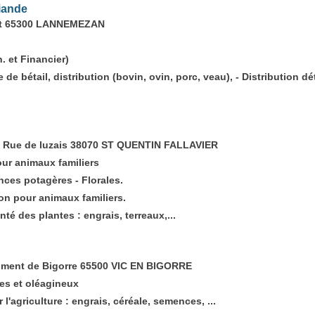
iande
not 65300 LANNEMEZAN
. et Financier)
 de bétail, distribution (bovin, ovin, porc, veau), - Distribution dé
, Rue de luzais 38070 ST QUENTIN FALLAVIER
ur animaux familiers
nces potagères - Florales.
on pour animaux familiers.
té des plantes : engrais, terreaux,...
iment de Bigorre 65500 VIC EN BIGORRE
es et oléagineux
'agriculture : engrais, céréale, semences, ...