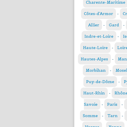
Charente-Maritime
Côtes-d'Armor
-
C
Allier
-
Gard
-
Indre-et-Loire
-
Is
Haute-Loire
-
Loir
Hautes-Alpes
-
Man
Morbihan
-
Mosel
Puy-de-Dôme
-
P
Haut-Rhin
-
Rhôn
Savoie
-
Paris
-
Somme
-
Tarn
-
Vosges
-
Yonne