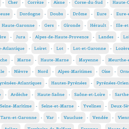
-
Cher
-
Corrèze
-
Aisne
-
Corse-du-Sud
-
Haute-
reuse
-
Dordogne
-
Doubs
-
Drôme
-
Eure
-
Eure-
Haute-Garonne
-
Gers
-
Gironde
-
Hérault
-
Ille-e
ère
-
Jura
-
Alpes-de-Haute-Provence
-
Landes
-
Lo
e-Atlantique
-
Loiret
-
Lot
-
Lot-et-Garonne
-
Lozèr
che
-
Marne
-
Haute-Marne
-
Mayenne
-
Meurthe-e
le
-
Nièvre
-
Nord
-
Alpes-Maritimes
-
Oise
-
Orn
yrénées-Atlantiques
-
Hautes-Pyrénées
-
Pyrénées-Orien
e
-
Ardèche
-
Haute-Saône
-
Saône-et-Loire
-
Sarthe
Seine-Maritime
-
Seine-et-Marne
-
Yvelines
-
Deux-Sè
Tarn-et-Garonne
-
Var
-
Vaucluse
-
Vendée
-
Vien
-
Ariège
-
Territoire-de-Belfort
-
Essonne
-
Hauts-de-