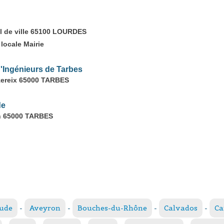
tel de ville 65100 LOURDES
locale Mairie
d'Ingénieurs de Tarbes
Azereix 65000 TARBES
de
in 65000 TARBES
ude
-
Aveyron
-
Bouches-du-Rhône
-
Calvados
-
Ca