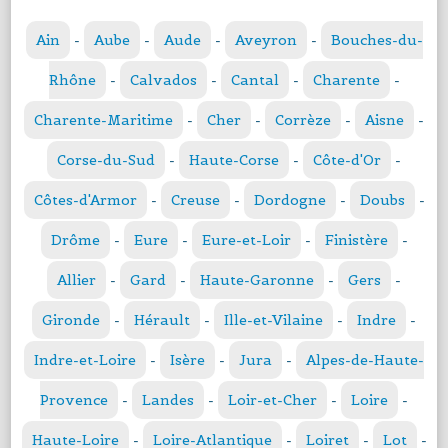
Ain
-
Aube
-
Aude
-
Aveyron
-
Bouches-du-
Rhône
-
Calvados
-
Cantal
-
Charente
-
Charente-Maritime
-
Cher
-
Corrèze
-
Aisne
-
Corse-du-Sud
-
Haute-Corse
-
Côte-d'Or
-
Côtes-d'Armor
-
Creuse
-
Dordogne
-
Doubs
-
Drôme
-
Eure
-
Eure-et-Loir
-
Finistère
-
Allier
-
Gard
-
Haute-Garonne
-
Gers
-
Gironde
-
Hérault
-
Ille-et-Vilaine
-
Indre
-
Indre-et-Loire
-
Isère
-
Jura
-
Alpes-de-Haute-
Provence
-
Landes
-
Loir-et-Cher
-
Loire
-
Haute-Loire
-
Loire-Atlantique
-
Loiret
-
Lot
-