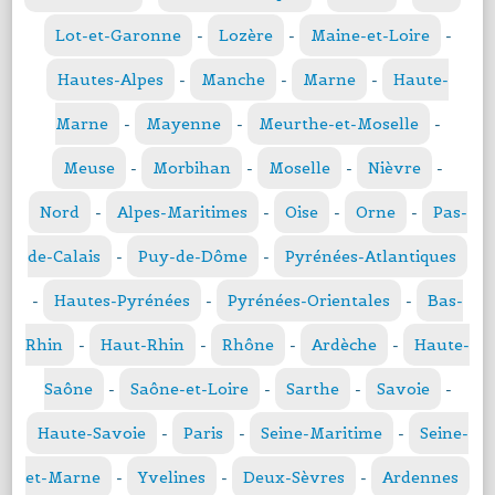
Lot-et-Garonne
-
Lozère
-
Maine-et-Loire
-
Hautes-Alpes
-
Manche
-
Marne
-
Haute-
Marne
-
Mayenne
-
Meurthe-et-Moselle
-
Meuse
-
Morbihan
-
Moselle
-
Nièvre
-
Nord
-
Alpes-Maritimes
-
Oise
-
Orne
-
Pas-
de-Calais
-
Puy-de-Dôme
-
Pyrénées-Atlantiques
-
Hautes-Pyrénées
-
Pyrénées-Orientales
-
Bas-
Rhin
-
Haut-Rhin
-
Rhône
-
Ardèche
-
Haute-
Saône
-
Saône-et-Loire
-
Sarthe
-
Savoie
-
Haute-Savoie
-
Paris
-
Seine-Maritime
-
Seine-
et-Marne
-
Yvelines
-
Deux-Sèvres
-
Ardennes