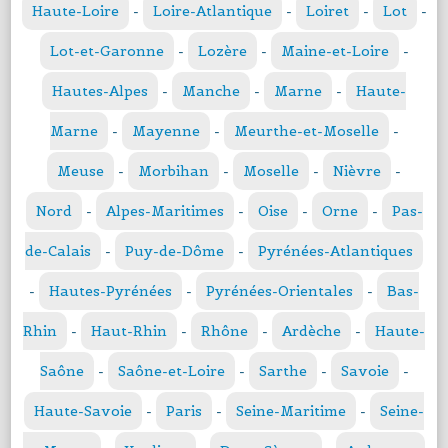
Haute-Loire
-
Loire-Atlantique
-
Loiret
-
Lot
-
Lot-et-Garonne
-
Lozère
-
Maine-et-Loire
-
Hautes-Alpes
-
Manche
-
Marne
-
Haute-
Marne
-
Mayenne
-
Meurthe-et-Moselle
-
Meuse
-
Morbihan
-
Moselle
-
Nièvre
-
Nord
-
Alpes-Maritimes
-
Oise
-
Orne
-
Pas-
de-Calais
-
Puy-de-Dôme
-
Pyrénées-Atlantiques
-
Hautes-Pyrénées
-
Pyrénées-Orientales
-
Bas-
Rhin
-
Haut-Rhin
-
Rhône
-
Ardèche
-
Haute-
Saône
-
Saône-et-Loire
-
Sarthe
-
Savoie
-
Haute-Savoie
-
Paris
-
Seine-Maritime
-
Seine-