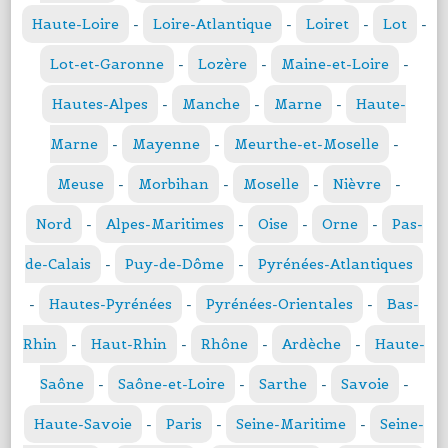
Haute-Loire
-
Loire-Atlantique
-
Loiret
-
Lot
-
Lot-et-Garonne
-
Lozère
-
Maine-et-Loire
-
Hautes-Alpes
-
Manche
-
Marne
-
Haute-
Marne
-
Mayenne
-
Meurthe-et-Moselle
-
Meuse
-
Morbihan
-
Moselle
-
Nièvre
-
Nord
-
Alpes-Maritimes
-
Oise
-
Orne
-
Pas-
de-Calais
-
Puy-de-Dôme
-
Pyrénées-Atlantiques
-
Hautes-Pyrénées
-
Pyrénées-Orientales
-
Bas-
Rhin
-
Haut-Rhin
-
Rhône
-
Ardèche
-
Haute-
Saône
-
Saône-et-Loire
-
Sarthe
-
Savoie
-
Haute-Savoie
-
Paris
-
Seine-Maritime
-
Seine-