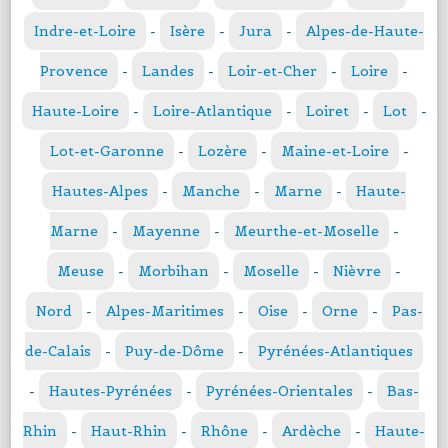
Indre-et-Loire
-
Isère
-
Jura
-
Alpes-de-Haute-
Provence
-
Landes
-
Loir-et-Cher
-
Loire
-
Haute-Loire
-
Loire-Atlantique
-
Loiret
-
Lot
-
Lot-et-Garonne
-
Lozère
-
Maine-et-Loire
-
Hautes-Alpes
-
Manche
-
Marne
-
Haute-
Marne
-
Mayenne
-
Meurthe-et-Moselle
-
Meuse
-
Morbihan
-
Moselle
-
Nièvre
-
Nord
-
Alpes-Maritimes
-
Oise
-
Orne
-
Pas-
de-Calais
-
Puy-de-Dôme
-
Pyrénées-Atlantiques
-
Hautes-Pyrénées
-
Pyrénées-Orientales
-
Bas-
Rhin
-
Haut-Rhin
-
Rhône
-
Ardèche
-
Haute-