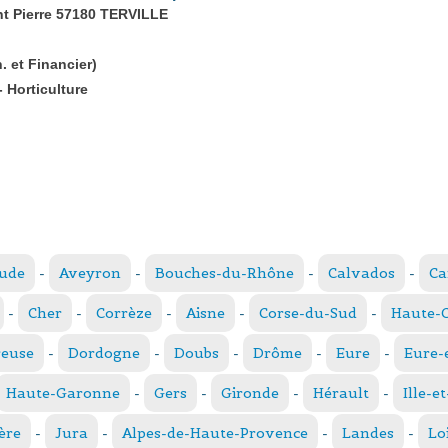
nt Pierre 57180 TERVILLE
 et Financier)
 Horticulture
ude
-
Aveyron
-
Bouches-du-Rhône
-
Calvados
-
Ca
-
Cher
-
Corrèze
-
Aisne
-
Corse-du-Sud
-
Haute-
reuse
-
Dordogne
-
Doubs
-
Drôme
-
Eure
-
Eure-
Haute-Garonne
-
Gers
-
Gironde
-
Hérault
-
Ille-e
ère
-
Jura
-
Alpes-de-Haute-Provence
-
Landes
-
Lo