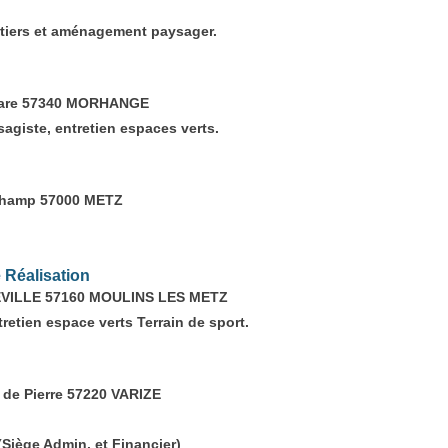
outiers et aménagement paysager.
 Gare 57340 MORHANGE
agiste, entretien espaces verts.
 Champ 57000 METZ
 Réalisation
EVILLE 57160 MOULINS LES METZ
retien espace verts Terrain de sport.
 de Pierre 57220 VARIZE
iège Admin. et Financier)