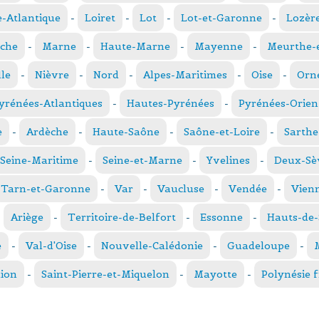
e-Atlantique
-
Loiret
-
Lot
-
Lot-et-Garonne
-
Lozèr
che
-
Marne
-
Haute-Marne
-
Mayenne
-
Meurthe-e
le
-
Nièvre
-
Nord
-
Alpes-Maritimes
-
Oise
-
Orn
yrénées-Atlantiques
-
Hautes-Pyrénées
-
Pyrénées-Orien
e
-
Ardèche
-
Haute-Saône
-
Saône-et-Loire
-
Sarthe
Seine-Maritime
-
Seine-et-Marne
-
Yvelines
-
Deux-Sè
Tarn-et-Garonne
-
Var
-
Vaucluse
-
Vendée
-
Vien
-
Ariège
-
Territoire-de-Belfort
-
Essonne
-
Hauts-de-
e
-
Val-d'Oise
-
Nouvelle-Calédonie
-
Guadeloupe
-
ion
-
Saint-Pierre-et-Miquelon
-
Mayotte
-
Polynésie 