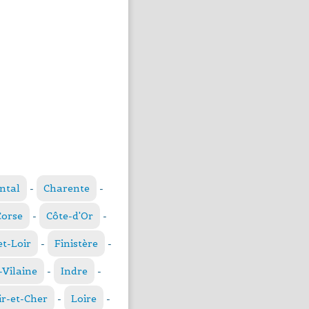
ntal
-
Charente
-
Corse
-
Côte-d'Or
-
et-Loir
-
Finistère
-
t-Vilaine
-
Indre
-
ir-et-Cher
-
Loire
-