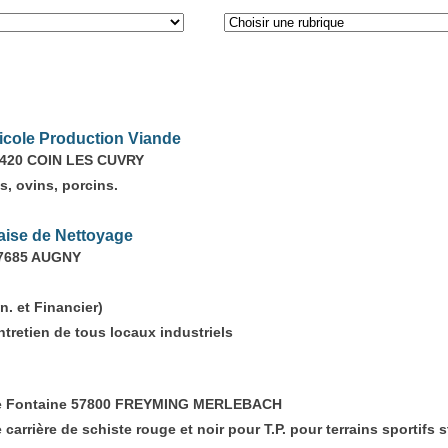
cole Production Viande
7420 COIN LES CUVRY
, ovins, porcins.
aise de Nettoyage
57685 AUGNY
n. et Financier)
tretien de tous locaux industriels
inte Fontaine 57800 FREYMING MERLEBACH
 carrière de schiste rouge et noir pour T.P. pour terrains sportifs 