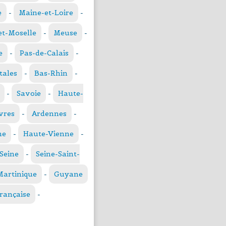
e
-
Maine-et-Loire
-
t-Moselle
-
Meuse
-
e
-
Pas-de-Calais
-
tales
-
Bas-Rhin
-
-
Savoie
-
Haute-
vres
-
Ardennes
-
ne
-
Haute-Vienne
-
Seine
-
Seine-Saint-
Martinique
-
Guyane
française
-