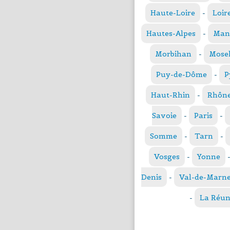
Haute-Loire
-
Loir
Hautes-Alpes
-
Man
Morbihan
-
Mosel
Puy-de-Dôme
-
P
Haut-Rhin
-
Rhôn
Savoie
-
Paris
-
Somme
-
Tarn
-
Vosges
-
Yonne
Denis
-
Val-de-Marn
-
La Réun