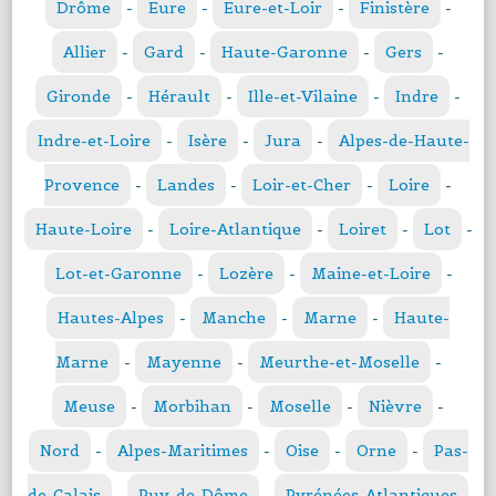
Drôme
-
Eure
-
Eure-et-Loir
-
Finistère
-
Allier
-
Gard
-
Haute-Garonne
-
Gers
-
Gironde
-
Hérault
-
Ille-et-Vilaine
-
Indre
-
Indre-et-Loire
-
Isère
-
Jura
-
Alpes-de-Haute-
Provence
-
Landes
-
Loir-et-Cher
-
Loire
-
Haute-Loire
-
Loire-Atlantique
-
Loiret
-
Lot
-
Lot-et-Garonne
-
Lozère
-
Maine-et-Loire
-
Hautes-Alpes
-
Manche
-
Marne
-
Haute-
Marne
-
Mayenne
-
Meurthe-et-Moselle
-
Meuse
-
Morbihan
-
Moselle
-
Nièvre
-
Nord
-
Alpes-Maritimes
-
Oise
-
Orne
-
Pas-
de-Calais
-
Puy-de-Dôme
-
Pyrénées-Atlantiques