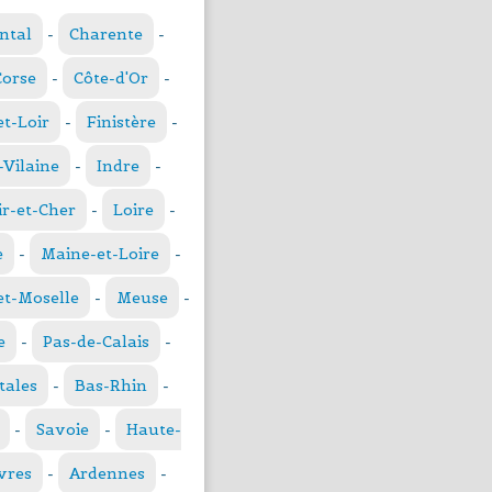
ntal
-
Charente
-
Corse
-
Côte-d'Or
-
et-Loir
-
Finistère
-
t-Vilaine
-
Indre
-
ir-et-Cher
-
Loire
-
e
-
Maine-et-Loire
-
t-Moselle
-
Meuse
-
e
-
Pas-de-Calais
-
tales
-
Bas-Rhin
-
-
Savoie
-
Haute-
vres
-
Ardennes
-