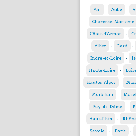
Ain
-
Aube
-
A
Charente-Maritime
Côtes-d'Armor
-
C
Allier
-
Gard
-
Indre-et-Loire
-
Is
Haute-Loire
-
Loir
Hautes-Alpes
-
Man
Morbihan
-
Mosel
Puy-de-Dôme
-
P
Haut-Rhin
-
Rhôn
Savoie
-
Paris
-