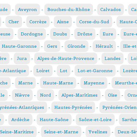
ude
-
Aveyron
-
Bouches-du-Rhône
-
Calvados
-
Ca
-
Cher
-
Corrèze
-
Aisne
-
Corse-du-Sud
-
Haute-
reuse
-
Dordogne
-
Doubs
-
Drôme
-
Eure
-
Eure-
Haute-Garonne
-
Gers
-
Gironde
-
Hérault
-
Ille-e
ère
-
Jura
-
Alpes-de-Haute-Provence
-
Landes
-
Lo
e-Atlantique
-
Loiret
-
Lot
-
Lot-et-Garonne
-
Lozèr
che
-
Marne
-
Haute-Marne
-
Mayenne
-
Meurthe-e
le
-
Nièvre
-
Nord
-
Alpes-Maritimes
-
Oise
-
Orn
yrénées-Atlantiques
-
Hautes-Pyrénées
-
Pyrénées-Orien
e
-
Ardèche
-
Haute-Saône
-
Saône-et-Loire
-
Sarthe
Seine-Maritime
-
Seine-et-Marne
-
Yvelines
-
Deux-Sè