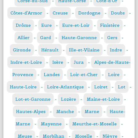
Corse-du-Sud
-
Haute-Corse
-
Côte-d'Or
-
Côtes-d'Armor
-
Creuse
-
Dordogne
-
Doubs
-
Drôme
-
Eure
-
Eure-et-Loir
-
Finistère
-
Allier
-
Gard
-
Haute-Garonne
-
Gers
-
Gironde
-
Hérault
-
Ille-et-Vilaine
-
Indre
-
Indre-et-Loire
-
Isère
-
Jura
-
Alpes-de-Haute-
Provence
-
Landes
-
Loir-et-Cher
-
Loire
-
Haute-Loire
-
Loire-Atlantique
-
Loiret
-
Lot
-
Lot-et-Garonne
-
Lozère
-
Maine-et-Loire
-
Hautes-Alpes
-
Manche
-
Marne
-
Haute-
Marne
-
Mayenne
-
Meurthe-et-Moselle
-
Meuse
-
Morbihan
-
Moselle
-
Nièvre
-