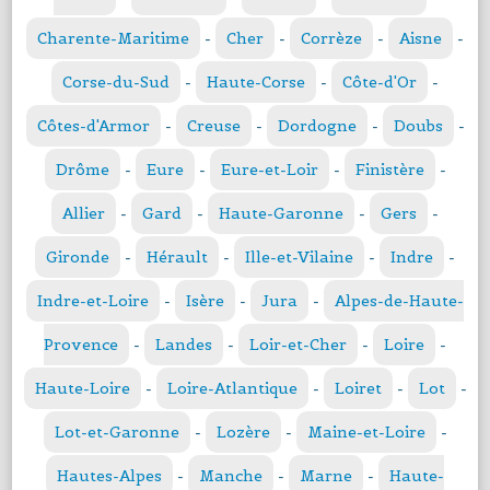
Charente-Maritime
-
Cher
-
Corrèze
-
Aisne
-
Corse-du-Sud
-
Haute-Corse
-
Côte-d'Or
-
Côtes-d'Armor
-
Creuse
-
Dordogne
-
Doubs
-
Drôme
-
Eure
-
Eure-et-Loir
-
Finistère
-
Allier
-
Gard
-
Haute-Garonne
-
Gers
-
Gironde
-
Hérault
-
Ille-et-Vilaine
-
Indre
-
Indre-et-Loire
-
Isère
-
Jura
-
Alpes-de-Haute-
Provence
-
Landes
-
Loir-et-Cher
-
Loire
-
Haute-Loire
-
Loire-Atlantique
-
Loiret
-
Lot
-
Lot-et-Garonne
-
Lozère
-
Maine-et-Loire
-
Hautes-Alpes
-
Manche
-
Marne
-
Haute-