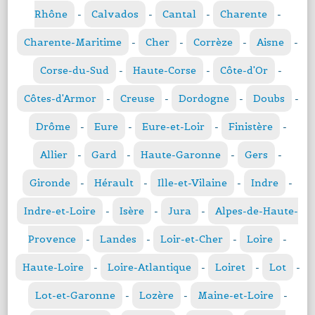
Rhône
-
Calvados
-
Cantal
-
Charente
-
Charente-Maritime
-
Cher
-
Corrèze
-
Aisne
-
Corse-du-Sud
-
Haute-Corse
-
Côte-d'Or
-
Côtes-d'Armor
-
Creuse
-
Dordogne
-
Doubs
-
Drôme
-
Eure
-
Eure-et-Loir
-
Finistère
-
Allier
-
Gard
-
Haute-Garonne
-
Gers
-
Gironde
-
Hérault
-
Ille-et-Vilaine
-
Indre
-
Indre-et-Loire
-
Isère
-
Jura
-
Alpes-de-Haute-
Provence
-
Landes
-
Loir-et-Cher
-
Loire
-
Haute-Loire
-
Loire-Atlantique
-
Loiret
-
Lot
-
Lot-et-Garonne
-
Lozère
-
Maine-et-Loire
-