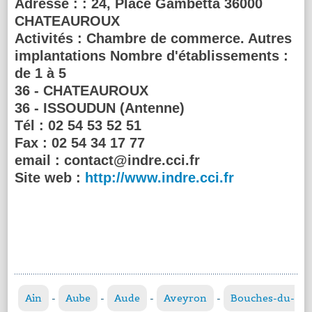
Adresse :
: 24, Place Gambetta 36000
CHATEAUROUX
Activités :
Chambre de commerce. Autres
implantations Nombre d'établissements :
de 1 à 5
36 - CHATEAUROUX
36 - ISSOUDUN (Antenne)
Tél :
02 54 53 52 51
Fax :
02 54 34 17 77
email :
contact@indre.cci.fr
Site web :
http://www.indre.cci.fr
Ain
-
Aube
-
Aude
-
Aveyron
-
Bouches-du-