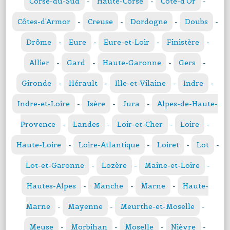
Corse-du-Sud
-
Haute-Corse
-
Côte-d'Or
-
Côtes-d'Armor
-
Creuse
-
Dordogne
-
Doubs
-
Drôme
-
Eure
-
Eure-et-Loir
-
Finistère
-
Allier
-
Gard
-
Haute-Garonne
-
Gers
-
Gironde
-
Hérault
-
Ille-et-Vilaine
-
Indre
-
Indre-et-Loire
-
Isère
-
Jura
-
Alpes-de-Haute-
Provence
-
Landes
-
Loir-et-Cher
-
Loire
-
Haute-Loire
-
Loire-Atlantique
-
Loiret
-
Lot
-
Lot-et-Garonne
-
Lozère
-
Maine-et-Loire
-
Hautes-Alpes
-
Manche
-
Marne
-
Haute-
Marne
-
Mayenne
-
Meurthe-et-Moselle
-
Meuse
-
Morbihan
-
Moselle
-
Nièvre
-