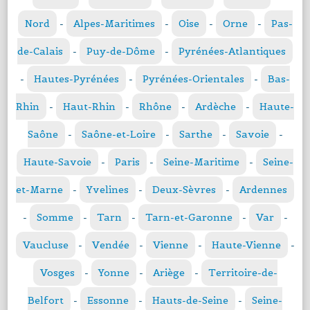
Nord
-
Alpes-Maritimes
-
Oise
-
Orne
-
Pas-
de-Calais
-
Puy-de-Dôme
-
Pyrénées-Atlantiques
-
Hautes-Pyrénées
-
Pyrénées-Orientales
-
Bas-
Rhin
-
Haut-Rhin
-
Rhône
-
Ardèche
-
Haute-
Saône
-
Saône-et-Loire
-
Sarthe
-
Savoie
-
Haute-Savoie
-
Paris
-
Seine-Maritime
-
Seine-
et-Marne
-
Yvelines
-
Deux-Sèvres
-
Ardennes
-
Somme
-
Tarn
-
Tarn-et-Garonne
-
Var
-
Vaucluse
-
Vendée
-
Vienne
-
Haute-Vienne
-
Vosges
-
Yonne
-
Ariège
-
Territoire-de-
Belfort
-
Essonne
-
Hauts-de-Seine
-
Seine-