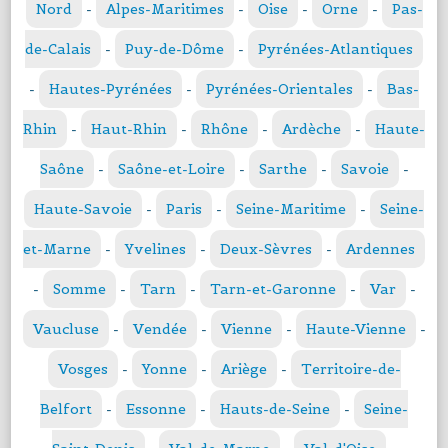
Nord
-
Alpes-Maritimes
-
Oise
-
Orne
-
Pas-
de-Calais
-
Puy-de-Dôme
-
Pyrénées-Atlantiques
-
Hautes-Pyrénées
-
Pyrénées-Orientales
-
Bas-
Rhin
-
Haut-Rhin
-
Rhône
-
Ardèche
-
Haute-
Saône
-
Saône-et-Loire
-
Sarthe
-
Savoie
-
Haute-Savoie
-
Paris
-
Seine-Maritime
-
Seine-
et-Marne
-
Yvelines
-
Deux-Sèvres
-
Ardennes
-
Somme
-
Tarn
-
Tarn-et-Garonne
-
Var
-
Vaucluse
-
Vendée
-
Vienne
-
Haute-Vienne
-
Vosges
-
Yonne
-
Ariège
-
Territoire-de-
Belfort
-
Essonne
-
Hauts-de-Seine
-
Seine-