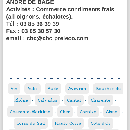
ANDRE DE BAGE
Activités :
Commerce condiments frais
(ail oignons, échalotes).
Tél :
03 85 36 39 39
Fax :
03 85 30 57 30
email :
cbc@cbc-preleco.com
Ain
-
Aube
-
Aude
-
Aveyron
-
Bouches-du-
Rhône
-
Calvados
-
Cantal
-
Charente
-
Charente-Maritime
-
Cher
-
Corrèze
-
Aisne
-
Corse-du-Sud
-
Haute-Corse
-
Côte-d'Or
-