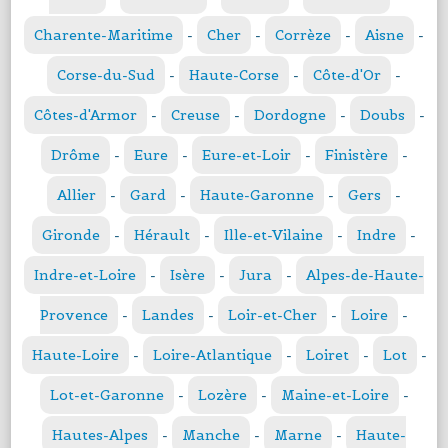
Charente-Maritime
-
Cher
-
Corrèze
-
Aisne
-
Corse-du-Sud
-
Haute-Corse
-
Côte-d'Or
-
Côtes-d'Armor
-
Creuse
-
Dordogne
-
Doubs
-
Drôme
-
Eure
-
Eure-et-Loir
-
Finistère
-
Allier
-
Gard
-
Haute-Garonne
-
Gers
-
Gironde
-
Hérault
-
Ille-et-Vilaine
-
Indre
-
Indre-et-Loire
-
Isère
-
Jura
-
Alpes-de-Haute-
Provence
-
Landes
-
Loir-et-Cher
-
Loire
-
Haute-Loire
-
Loire-Atlantique
-
Loiret
-
Lot
-
Lot-et-Garonne
-
Lozère
-
Maine-et-Loire
-
Hautes-Alpes
-
Manche
-
Marne
-
Haute-