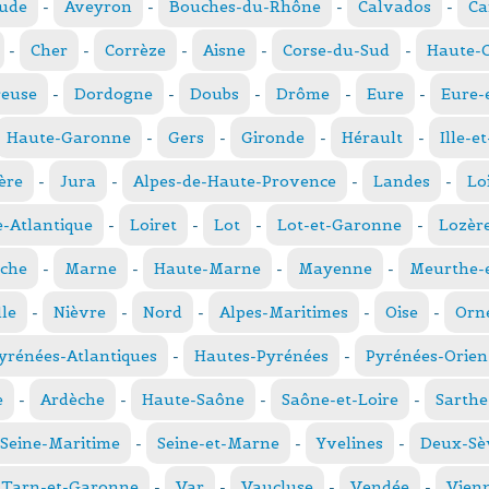
ude
-
Aveyron
-
Bouches-du-Rhône
-
Calvados
-
Ca
-
Cher
-
Corrèze
-
Aisne
-
Corse-du-Sud
-
Haute-
reuse
-
Dordogne
-
Doubs
-
Drôme
-
Eure
-
Eure-
Haute-Garonne
-
Gers
-
Gironde
-
Hérault
-
Ille-e
ère
-
Jura
-
Alpes-de-Haute-Provence
-
Landes
-
Lo
e-Atlantique
-
Loiret
-
Lot
-
Lot-et-Garonne
-
Lozèr
che
-
Marne
-
Haute-Marne
-
Mayenne
-
Meurthe-e
le
-
Nièvre
-
Nord
-
Alpes-Maritimes
-
Oise
-
Orn
yrénées-Atlantiques
-
Hautes-Pyrénées
-
Pyrénées-Orien
e
-
Ardèche
-
Haute-Saône
-
Saône-et-Loire
-
Sarthe
Seine-Maritime
-
Seine-et-Marne
-
Yvelines
-
Deux-Sè
Tarn-et-Garonne
-
Var
-
Vaucluse
-
Vendée
-
Vien