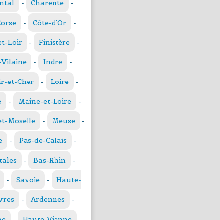
ntal
-
Charente
-
Corse
-
Côte-d'Or
-
et-Loir
-
Finistère
-
t-Vilaine
-
Indre
-
ir-et-Cher
-
Loire
-
e
-
Maine-et-Loire
-
t-Moselle
-
Meuse
-
e
-
Pas-de-Calais
-
tales
-
Bas-Rhin
-
-
Savoie
-
Haute-
vres
-
Ardennes
-
ne
-
Haute-Vienne
-