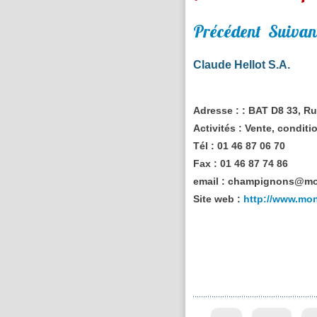
Précédent
Suivan
Claude Hellot S.A.
Adresse :
: BAT D8 33, R
Activités :
Vente, condit
Tél :
01 46 87 06 70
Fax :
01 46 87 74 86
email :
champignons@mon
Site web :
http://www.mon