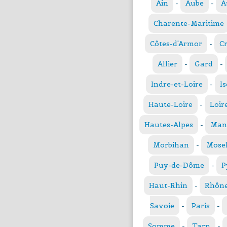
Ain
-
Aube
-
A
Charente-Maritime
Côtes-d'Armor
-
C
Allier
-
Gard
-
Indre-et-Loire
-
Is
Haute-Loire
-
Loir
Hautes-Alpes
-
Man
Morbihan
-
Mosel
Puy-de-Dôme
-
P
Haut-Rhin
-
Rhôn
Savoie
-
Paris
-
Somme
-
Tarn
-