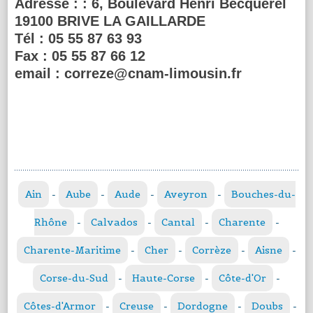
Adresse :
: 6, Boulevard Henri Becquerel
19100 BRIVE LA GAILLARDE
Tél :
05 55 87 63 93
Fax :
05 55 87 66 12
email :
correze@cnam-limousin.fr
Ain
-
Aube
-
Aude
-
Aveyron
-
Bouches-du-
Rhône
-
Calvados
-
Cantal
-
Charente
-
Charente-Maritime
-
Cher
-
Corrèze
-
Aisne
-
Corse-du-Sud
-
Haute-Corse
-
Côte-d'Or
-
Côtes-d'Armor
-
Creuse
-
Dordogne
-
Doubs
-