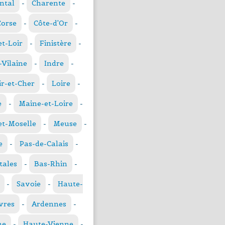
ntal
-
Charente
-
Corse
-
Côte-d'Or
-
et-Loir
-
Finistère
-
t-Vilaine
-
Indre
-
ir-et-Cher
-
Loire
-
e
-
Maine-et-Loire
-
t-Moselle
-
Meuse
-
e
-
Pas-de-Calais
-
tales
-
Bas-Rhin
-
-
Savoie
-
Haute-
vres
-
Ardennes
-
ne
-
Haute-Vienne
-