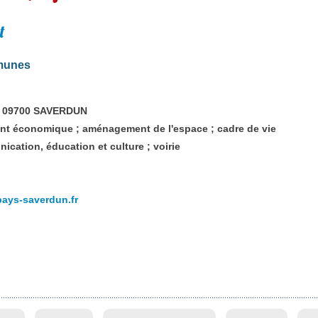
t
munes
ut 09700 SAVERDUN
t économique ; aménagement de l'espace ; cadre de vie
cation, éducation et culture ; voirie
pays-saverdun.fr