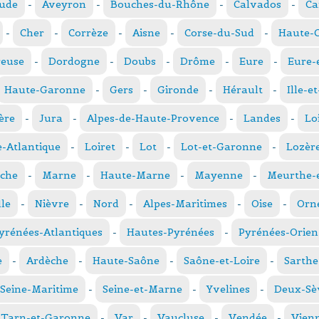
ude
-
Aveyron
-
Bouches-du-Rhône
-
Calvados
-
Ca
-
Cher
-
Corrèze
-
Aisne
-
Corse-du-Sud
-
Haute-
reuse
-
Dordogne
-
Doubs
-
Drôme
-
Eure
-
Eure-
Haute-Garonne
-
Gers
-
Gironde
-
Hérault
-
Ille-e
ère
-
Jura
-
Alpes-de-Haute-Provence
-
Landes
-
Lo
e-Atlantique
-
Loiret
-
Lot
-
Lot-et-Garonne
-
Lozèr
che
-
Marne
-
Haute-Marne
-
Mayenne
-
Meurthe-e
le
-
Nièvre
-
Nord
-
Alpes-Maritimes
-
Oise
-
Orn
yrénées-Atlantiques
-
Hautes-Pyrénées
-
Pyrénées-Orien
e
-
Ardèche
-
Haute-Saône
-
Saône-et-Loire
-
Sarthe
Seine-Maritime
-
Seine-et-Marne
-
Yvelines
-
Deux-Sè
Tarn-et-Garonne
-
Var
-
Vaucluse
-
Vendée
-
Vien