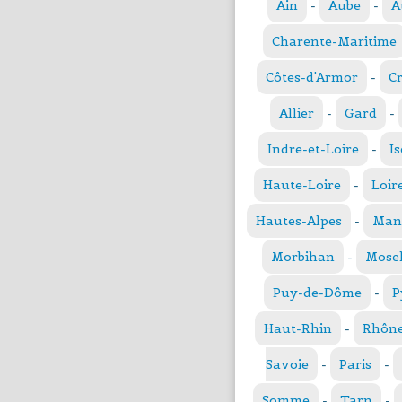
Ain
-
Aube
-
A
Charente-Maritime
Côtes-d'Armor
-
C
Allier
-
Gard
-
Indre-et-Loire
-
Is
Haute-Loire
-
Loir
Hautes-Alpes
-
Man
Morbihan
-
Mosel
Puy-de-Dôme
-
P
Haut-Rhin
-
Rhôn
Savoie
-
Paris
-
Somme
-
Tarn
-