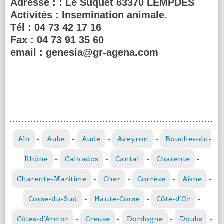
Adresse :
: Le Suquet 63370 LEMPDES
Activités :
Insemination animale.
Tél :
04 73 42 17 16
Fax :
04 73 91 35 60
email :
genesia@gr-agena.com
Ain
-
Aube
-
Aude
-
Aveyron
-
Bouches-du-
Rhône
-
Calvados
-
Cantal
-
Charente
-
Charente-Maritime
-
Cher
-
Corrèze
-
Aisne
-
Corse-du-Sud
-
Haute-Corse
-
Côte-d'Or
-
Côtes-d'Armor
-
Creuse
-
Dordogne
-
Doubs
-