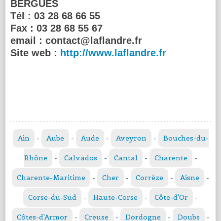
BERGUES
Tél :
03 28 68 66 55
Fax :
03 28 68 55 67
email :
contact@laflandre.fr
Site web :
http://www.laflandre.fr
Ain
-
Aube
-
Aude
-
Aveyron
-
Bouches-du-
Rhône
-
Calvados
-
Cantal
-
Charente
-
Charente-Maritime
-
Cher
-
Corrèze
-
Aisne
-
Corse-du-Sud
-
Haute-Corse
-
Côte-d'Or
-
Côtes-d'Armor
-
Creuse
-
Dordogne
-
Doubs
-