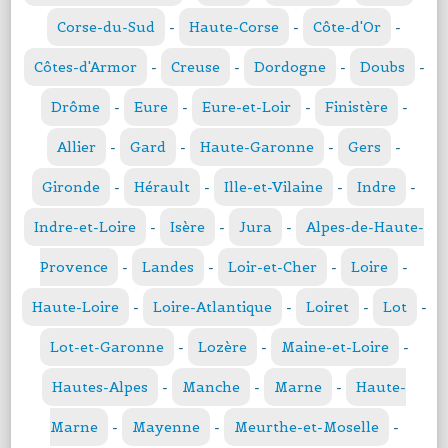
Corse-du-Sud
-
Haute-Corse
-
Côte-d'Or
-
Côtes-d'Armor
-
Creuse
-
Dordogne
-
Doubs
-
Drôme
-
Eure
-
Eure-et-Loir
-
Finistère
-
Allier
-
Gard
-
Haute-Garonne
-
Gers
-
Gironde
-
Hérault
-
Ille-et-Vilaine
-
Indre
-
Indre-et-Loire
-
Isère
-
Jura
-
Alpes-de-Haute-
Provence
-
Landes
-
Loir-et-Cher
-
Loire
-
Haute-Loire
-
Loire-Atlantique
-
Loiret
-
Lot
-
Lot-et-Garonne
-
Lozère
-
Maine-et-Loire
-
Hautes-Alpes
-
Manche
-
Marne
-
Haute-
Marne
-
Mayenne
-
Meurthe-et-Moselle
-