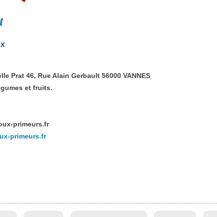
t
ux
elle Prat 46, Rue Alain Gerbault 56000 VANNES
gumes et fruits.
ux-primeurs.fr
ux-primeurs.fr