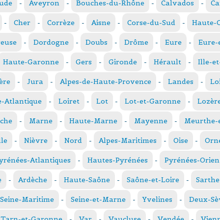
ude
-
Aveyron
-
Bouches-du-Rhône
-
Calvados
-
Ca
-
Cher
-
Corrèze
-
Aisne
-
Corse-du-Sud
-
Haute-
reuse
-
Dordogne
-
Doubs
-
Drôme
-
Eure
-
Eure-
Haute-Garonne
-
Gers
-
Gironde
-
Hérault
-
Ille-e
ère
-
Jura
-
Alpes-de-Haute-Provence
-
Landes
-
Lo
e-Atlantique
-
Loiret
-
Lot
-
Lot-et-Garonne
-
Lozèr
che
-
Marne
-
Haute-Marne
-
Mayenne
-
Meurthe-e
le
-
Nièvre
-
Nord
-
Alpes-Maritimes
-
Oise
-
Orn
yrénées-Atlantiques
-
Hautes-Pyrénées
-
Pyrénées-Orien
e
-
Ardèche
-
Haute-Saône
-
Saône-et-Loire
-
Sarthe
Seine-Maritime
-
Seine-et-Marne
-
Yvelines
-
Deux-Sè
Tarn-et-Garonne
-
Var
-
Vaucluse
-
Vendée
-
Vien