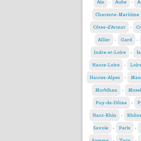
Ain
-
Aube
-
A
Charente-Maritime
Côtes-d'Armor
-
C
Allier
-
Gard
-
Indre-et-Loire
-
Is
Haute-Loire
-
Loir
Hautes-Alpes
-
Man
Morbihan
-
Mosel
Puy-de-Dôme
-
P
Haut-Rhin
-
Rhôn
Savoie
-
Paris
-
Somme
-
Tarn
-