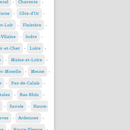
ntal
-
Charente
-
Corse
-
Côte-d'Or
-
et-Loir
-
Finistère
-
t-Vilaine
-
Indre
-
ir-et-Cher
-
Loire
-
e
-
Maine-et-Loire
-
t-Moselle
-
Meuse
-
e
-
Pas-de-Calais
-
tales
-
Bas-Rhin
-
-
Savoie
-
Haute-
vres
-
Ardennes
-
ne
-
Haute-Vienne
-