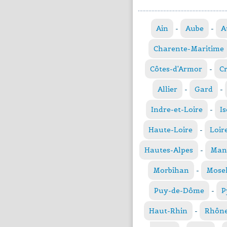
Ain
-
Aube
-
A
Charente-Maritime
Côtes-d'Armor
-
C
Allier
-
Gard
-
Indre-et-Loire
-
Is
Haute-Loire
-
Loir
Hautes-Alpes
-
Man
Morbihan
-
Mosel
Puy-de-Dôme
-
P
Haut-Rhin
-
Rhôn