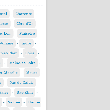
ntal
-
Charente
-
Corse
-
Côte-d'Or
-
et-Loir
-
Finistère
-
t-Vilaine
-
Indre
-
ir-et-Cher
-
Loire
-
e
-
Maine-et-Loire
-
t-Moselle
-
Meuse
-
e
-
Pas-de-Calais
-
tales
-
Bas-Rhin
-
-
Savoie
-
Haute-