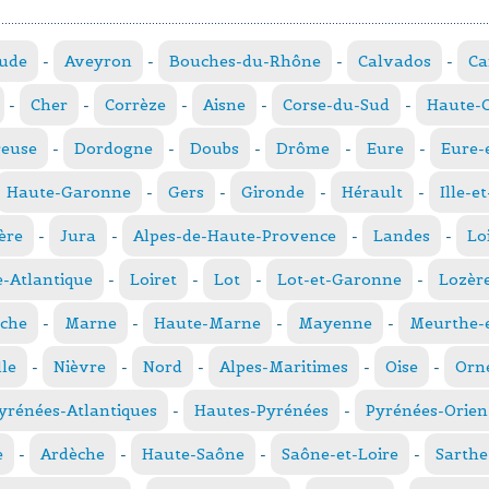
ude
-
Aveyron
-
Bouches-du-Rhône
-
Calvados
-
Ca
-
Cher
-
Corrèze
-
Aisne
-
Corse-du-Sud
-
Haute-
reuse
-
Dordogne
-
Doubs
-
Drôme
-
Eure
-
Eure-
Haute-Garonne
-
Gers
-
Gironde
-
Hérault
-
Ille-e
ère
-
Jura
-
Alpes-de-Haute-Provence
-
Landes
-
Lo
e-Atlantique
-
Loiret
-
Lot
-
Lot-et-Garonne
-
Lozèr
che
-
Marne
-
Haute-Marne
-
Mayenne
-
Meurthe-e
le
-
Nièvre
-
Nord
-
Alpes-Maritimes
-
Oise
-
Orn
yrénées-Atlantiques
-
Hautes-Pyrénées
-
Pyrénées-Orien
e
-
Ardèche
-
Haute-Saône
-
Saône-et-Loire
-
Sarthe