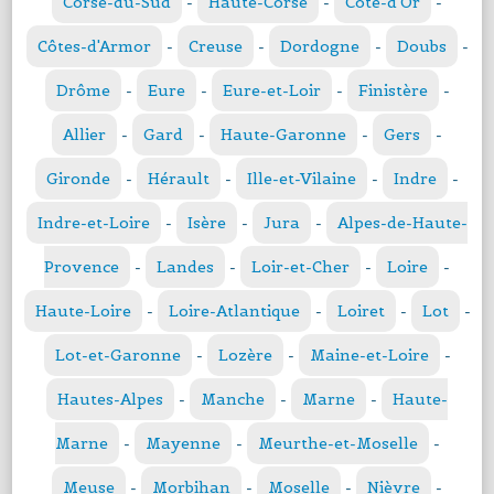
Corse-du-Sud
-
Haute-Corse
-
Côte-d'Or
-
Côtes-d'Armor
-
Creuse
-
Dordogne
-
Doubs
-
Drôme
-
Eure
-
Eure-et-Loir
-
Finistère
-
Allier
-
Gard
-
Haute-Garonne
-
Gers
-
Gironde
-
Hérault
-
Ille-et-Vilaine
-
Indre
-
Indre-et-Loire
-
Isère
-
Jura
-
Alpes-de-Haute-
Provence
-
Landes
-
Loir-et-Cher
-
Loire
-
Haute-Loire
-
Loire-Atlantique
-
Loiret
-
Lot
-
Lot-et-Garonne
-
Lozère
-
Maine-et-Loire
-
Hautes-Alpes
-
Manche
-
Marne
-
Haute-
Marne
-
Mayenne
-
Meurthe-et-Moselle
-
Meuse
-
Morbihan
-
Moselle
-
Nièvre
-