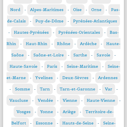
Nord
-
Alpes-Maritimes
-
Oise
-
Orne
-
Pas-
de-Calais
-
Puy-de-Dôme
-
Pyrénées-Atlantiques
-
Hautes-Pyrénées
-
Pyrénées-Orientales
-
Bas-
Rhin
-
Haut-Rhin
-
Rhône
-
Ardèche
-
Haute-
Saône
-
Saône-et-Loire
-
Sarthe
-
Savoie
-
Haute-Savoie
-
Paris
-
Seine-Maritime
-
Seine-
et-Marne
-
Yvelines
-
Deux-Sèvres
-
Ardennes
-
Somme
-
Tarn
-
Tarn-et-Garonne
-
Var
-
Vaucluse
-
Vendée
-
Vienne
-
Haute-Vienne
-
Vosges
-
Yonne
-
Ariège
-
Territoire-de-
Belfort
-
Essonne
-
Hauts-de-Seine
-
Seine-