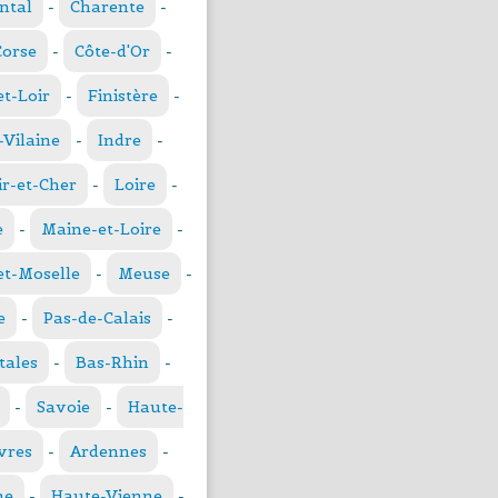
ntal
-
Charente
-
Corse
-
Côte-d'Or
-
et-Loir
-
Finistère
-
t-Vilaine
-
Indre
-
ir-et-Cher
-
Loire
-
e
-
Maine-et-Loire
-
t-Moselle
-
Meuse
-
e
-
Pas-de-Calais
-
tales
-
Bas-Rhin
-
-
Savoie
-
Haute-
vres
-
Ardennes
-
ne
-
Haute-Vienne
-