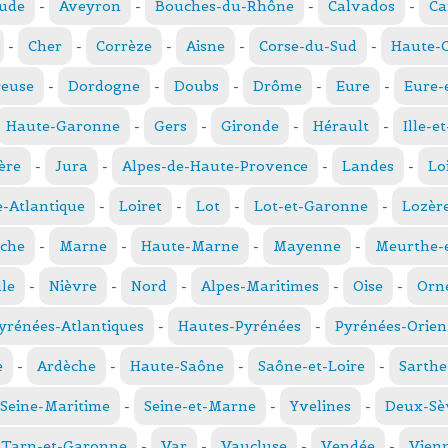
ude
-
Aveyron
-
Bouches-du-Rhône
-
Calvados
-
Ca
-
Cher
-
Corrèze
-
Aisne
-
Corse-du-Sud
-
Haute-
reuse
-
Dordogne
-
Doubs
-
Drôme
-
Eure
-
Eure-
Haute-Garonne
-
Gers
-
Gironde
-
Hérault
-
Ille-e
ère
-
Jura
-
Alpes-de-Haute-Provence
-
Landes
-
Lo
e-Atlantique
-
Loiret
-
Lot
-
Lot-et-Garonne
-
Lozèr
che
-
Marne
-
Haute-Marne
-
Mayenne
-
Meurthe-e
le
-
Nièvre
-
Nord
-
Alpes-Maritimes
-
Oise
-
Orn
yrénées-Atlantiques
-
Hautes-Pyrénées
-
Pyrénées-Orien
e
-
Ardèche
-
Haute-Saône
-
Saône-et-Loire
-
Sarthe
Seine-Maritime
-
Seine-et-Marne
-
Yvelines
-
Deux-Sè
Tarn-et-Garonne
-
Var
-
Vaucluse
-
Vendée
-
Vien