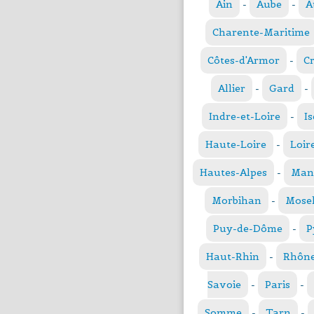
Ain
-
Aube
-
A
Charente-Maritime
Côtes-d'Armor
-
C
Allier
-
Gard
-
Indre-et-Loire
-
Is
Haute-Loire
-
Loir
Hautes-Alpes
-
Man
Morbihan
-
Mosel
Puy-de-Dôme
-
P
Haut-Rhin
-
Rhôn
Savoie
-
Paris
-
Somme
-
Tarn
-