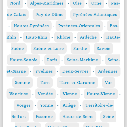
Nord
-
Alpes-Maritimes
-
Oise
-
Orne
-
Pas-
de-Calais
-
Puy-de-Dôme
-
Pyrénées-Atlantiques
-
Hautes-Pyrénées
-
Pyrénées-Orientales
-
Bas-
Rhin
-
Haut-Rhin
-
Rhône
-
Ardèche
-
Haute-
Saône
-
Saône-et-Loire
-
Sarthe
-
Savoie
-
Haute-Savoie
-
Paris
-
Seine-Maritime
-
Seine-
et-Marne
-
Yvelines
-
Deux-Sèvres
-
Ardennes
-
Somme
-
Tarn
-
Tarn-et-Garonne
-
Var
-
Vaucluse
-
Vendée
-
Vienne
-
Haute-Vienne
-
Vosges
-
Yonne
-
Ariège
-
Territoire-de-
Belfort
-
Essonne
-
Hauts-de-Seine
-
Seine-