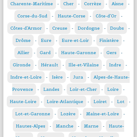
Charente-Maritime
-
Cher
-
Corrèze
-
Aisne
-
Corse-du-Sud
-
Haute-Corse
-
Côte-d'Or
-
Côtes-d'Armor
-
Creuse
-
Dordogne
-
Doubs
-
Drôme
-
Eure
-
Eure-et-Loir
-
Finistère
-
Allier
-
Gard
-
Haute-Garonne
-
Gers
-
Gironde
-
Hérault
-
Ille-et-Vilaine
-
Indre
-
Indre-et-Loire
-
Isère
-
Jura
-
Alpes-de-Haute-
Provence
-
Landes
-
Loir-et-Cher
-
Loire
-
Haute-Loire
-
Loire-Atlantique
-
Loiret
-
Lot
-
Lot-et-Garonne
-
Lozère
-
Maine-et-Loire
-
Hautes-Alpes
-
Manche
-
Marne
-
Haute-