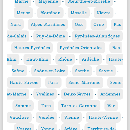
Marne
-
Mayenne
-
Meurthe-et-Moselle
-
Meuse
-
Morbihan
-
Moselle
-
Nièvre
-
Nord
-
Alpes-Maritimes
-
Oise
-
Orne
-
Pas-
de-Calais
-
Puy-de-Dôme
-
Pyrénées-Atlantiques
-
Hautes-Pyrénées
-
Pyrénées-Orientales
-
Bas-
Rhin
-
Haut-Rhin
-
Rhône
-
Ardèche
-
Haute-
Saône
-
Saône-et-Loire
-
Sarthe
-
Savoie
-
Haute-Savoie
-
Paris
-
Seine-Maritime
-
Seine-
et-Marne
-
Yvelines
-
Deux-Sèvres
-
Ardennes
-
Somme
-
Tarn
-
Tarn-et-Garonne
-
Var
-
Vaucluse
-
Vendée
-
Vienne
-
Haute-Vienne
-
Vosges
-
Yonne
-
Ariège
-
Territoire-de-