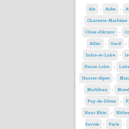
Ain
-
Aube
-
A
Charente-Maritime
Côtes-d'Armor
-
C
Allier
-
Gard
-
Indre-et-Loire
-
Is
Haute-Loire
-
Loir
Hautes-Alpes
-
Man
Morbihan
-
Mosel
Puy-de-Dôme
-
P
Haut-Rhin
-
Rhôn
Savoie
-
Paris
-