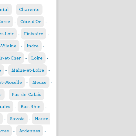
ntal
-
Charente
-
Corse
-
Côte-d'Or
-
et-Loir
-
Finistère
-
t-Vilaine
-
Indre
-
ir-et-Cher
-
Loire
-
e
-
Maine-et-Loire
-
t-Moselle
-
Meuse
-
e
-
Pas-de-Calais
-
tales
-
Bas-Rhin
-
-
Savoie
-
Haute-
vres
-
Ardennes
-