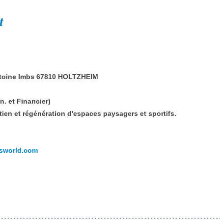
t
ntoine Imbs 67810 HOLTZHEIM
n. et Financier)
tien et régénération d'espaces paysagers et sportifs.
issworld.com