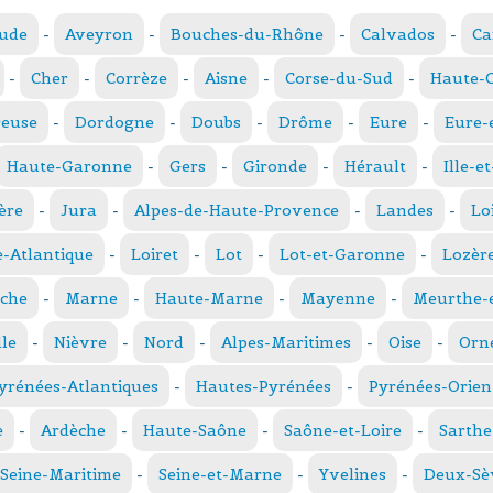
ude
-
Aveyron
-
Bouches-du-Rhône
-
Calvados
-
Ca
-
Cher
-
Corrèze
-
Aisne
-
Corse-du-Sud
-
Haute-
reuse
-
Dordogne
-
Doubs
-
Drôme
-
Eure
-
Eure-
Haute-Garonne
-
Gers
-
Gironde
-
Hérault
-
Ille-e
ère
-
Jura
-
Alpes-de-Haute-Provence
-
Landes
-
Lo
e-Atlantique
-
Loiret
-
Lot
-
Lot-et-Garonne
-
Lozèr
che
-
Marne
-
Haute-Marne
-
Mayenne
-
Meurthe-e
le
-
Nièvre
-
Nord
-
Alpes-Maritimes
-
Oise
-
Orn
yrénées-Atlantiques
-
Hautes-Pyrénées
-
Pyrénées-Orien
e
-
Ardèche
-
Haute-Saône
-
Saône-et-Loire
-
Sarthe
Seine-Maritime
-
Seine-et-Marne
-
Yvelines
-
Deux-Sè