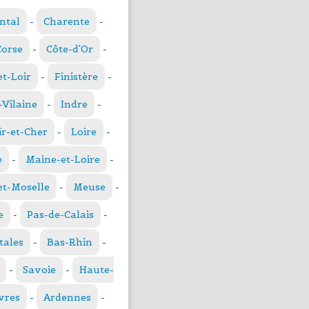
ntal
-
Charente
-
Corse
-
Côte-d'Or
-
et-Loir
-
Finistère
-
t-Vilaine
-
Indre
-
ir-et-Cher
-
Loire
-
e
-
Maine-et-Loire
-
t-Moselle
-
Meuse
-
e
-
Pas-de-Calais
-
tales
-
Bas-Rhin
-
-
Savoie
-
Haute-
vres
-
Ardennes
-