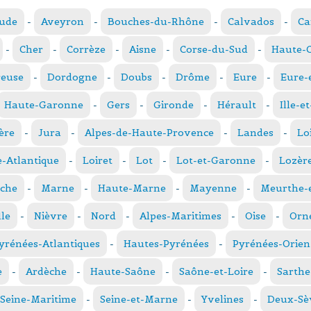
ude
-
Aveyron
-
Bouches-du-Rhône
-
Calvados
-
Ca
-
Cher
-
Corrèze
-
Aisne
-
Corse-du-Sud
-
Haute-
reuse
-
Dordogne
-
Doubs
-
Drôme
-
Eure
-
Eure-
Haute-Garonne
-
Gers
-
Gironde
-
Hérault
-
Ille-e
ère
-
Jura
-
Alpes-de-Haute-Provence
-
Landes
-
Lo
e-Atlantique
-
Loiret
-
Lot
-
Lot-et-Garonne
-
Lozèr
che
-
Marne
-
Haute-Marne
-
Mayenne
-
Meurthe-e
le
-
Nièvre
-
Nord
-
Alpes-Maritimes
-
Oise
-
Orn
yrénées-Atlantiques
-
Hautes-Pyrénées
-
Pyrénées-Orien
e
-
Ardèche
-
Haute-Saône
-
Saône-et-Loire
-
Sarthe
Seine-Maritime
-
Seine-et-Marne
-
Yvelines
-
Deux-Sè