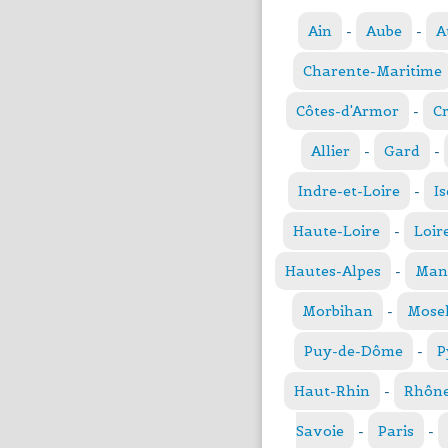
Ain
-
Aube
-
A
Charente-Maritime
Côtes-d'Armor
-
C
Allier
-
Gard
-
Indre-et-Loire
-
Is
Haute-Loire
-
Loir
Hautes-Alpes
-
Man
Morbihan
-
Mosel
Puy-de-Dôme
-
P
Haut-Rhin
-
Rhôn
Savoie
-
Paris
-