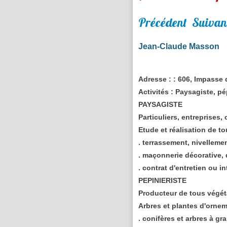
Précédent
Suivan
Jean-Claude Masson
Adresse :
: 606, Impasse
Activités :
Paysagiste, pép
PAYSAGISTE
Particuliers, entreprises,
Etude et réalisation de to
. terrassement, nivellem
. maçonnerie décorative, d
. contrat d'entretien ou i
PEPINIERISTE
Producteur de tous végét
Arbres et plantes d'orne
. conifères et arbres à g