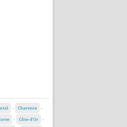
ntal
-
Charente
-
Corse
-
Côte-d'Or
-