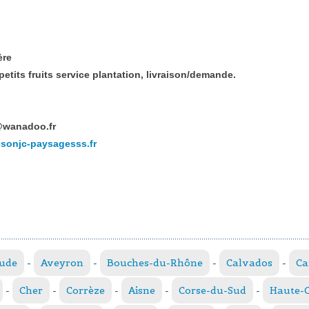
ère
 petits fruits service plantation, livraison/demande.
wanadoo.fr
sonjc-paysagesss.fr
ude
-
Aveyron
-
Bouches-du-Rhône
-
Calvados
-
Ca
-
Cher
-
Corrèze
-
Aisne
-
Corse-du-Sud
-
Haute-