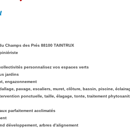
t
 du Champs des Prés 88100 TAINTRUX
iniériste
 collectivités personnalisez vos espaces verts
us jardins
ent, engazonnement
allage, pavage, escaliers, muret, clôture, bassin, piscine, éclaira
ntervention ponctuelle, taille, élagage, tonte, traitement phytosanit
aux parfaitement acclimatés
ment
rand développement, arbres d'alignement