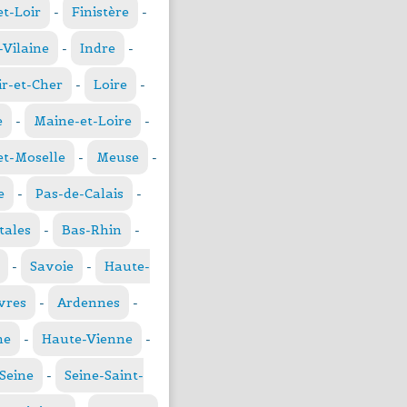
et-Loir
-
Finistère
-
t-Vilaine
-
Indre
-
ir-et-Cher
-
Loire
-
e
-
Maine-et-Loire
-
t-Moselle
-
Meuse
-
e
-
Pas-de-Calais
-
tales
-
Bas-Rhin
-
-
Savoie
-
Haute-
vres
-
Ardennes
-
ne
-
Haute-Vienne
-
Seine
-
Seine-Saint-