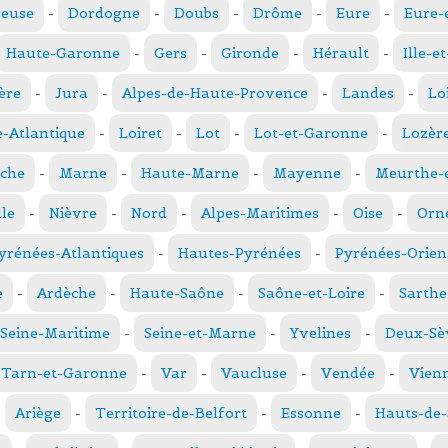
reuse
-
Dordogne
-
Doubs
-
Drôme
-
Eure
-
Eure-
Haute-Garonne
-
Gers
-
Gironde
-
Hérault
-
Ille-e
ère
-
Jura
-
Alpes-de-Haute-Provence
-
Landes
-
Lo
e-Atlantique
-
Loiret
-
Lot
-
Lot-et-Garonne
-
Lozèr
che
-
Marne
-
Haute-Marne
-
Mayenne
-
Meurthe-e
le
-
Nièvre
-
Nord
-
Alpes-Maritimes
-
Oise
-
Orn
yrénées-Atlantiques
-
Hautes-Pyrénées
-
Pyrénées-Orien
e
-
Ardèche
-
Haute-Saône
-
Saône-et-Loire
-
Sarthe
Seine-Maritime
-
Seine-et-Marne
-
Yvelines
-
Deux-Sè
Tarn-et-Garonne
-
Var
-
Vaucluse
-
Vendée
-
Vien
-
Ariège
-
Territoire-de-Belfort
-
Essonne
-
Hauts-de-