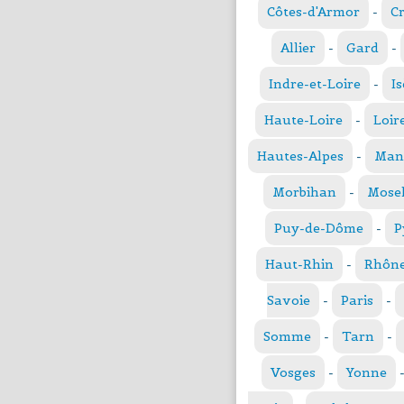
Côtes-d'Armor
-
C
Allier
-
Gard
-
Indre-et-Loire
-
Is
Haute-Loire
-
Loir
Hautes-Alpes
-
Man
Morbihan
-
Mosel
Puy-de-Dôme
-
P
Haut-Rhin
-
Rhôn
Savoie
-
Paris
-
Somme
-
Tarn
-
Vosges
-
Yonne