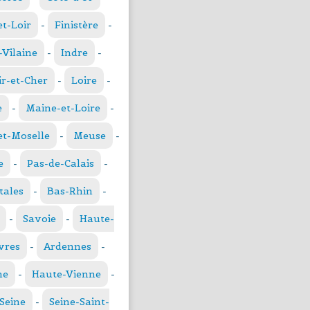
et-Loir
-
Finistère
-
t-Vilaine
-
Indre
-
ir-et-Cher
-
Loire
-
e
-
Maine-et-Loire
-
t-Moselle
-
Meuse
-
e
-
Pas-de-Calais
-
tales
-
Bas-Rhin
-
-
Savoie
-
Haute-
vres
-
Ardennes
-
ne
-
Haute-Vienne
-
Seine
-
Seine-Saint-