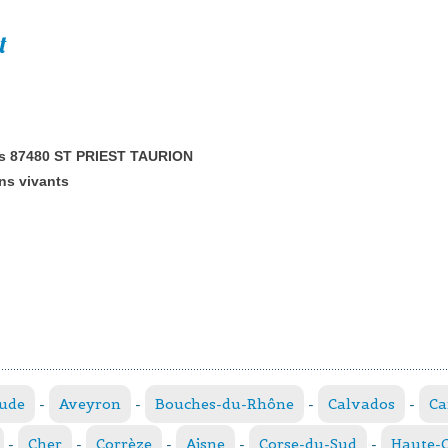
t
s 87480 ST PRIEST TAURION
ns vivants
ude
-
Aveyron
-
Bouches-du-Rhône
-
Calvados
-
Ca
-
Cher
-
Corrèze
-
Aisne
-
Corse-du-Sud
-
Haute-