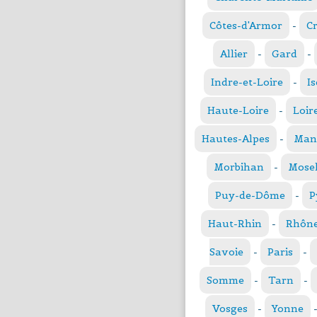
Côtes-d'Armor
-
C
Allier
-
Gard
-
Indre-et-Loire
-
Is
Haute-Loire
-
Loir
Hautes-Alpes
-
Man
Morbihan
-
Mosel
Puy-de-Dôme
-
P
Haut-Rhin
-
Rhôn
Savoie
-
Paris
-
Somme
-
Tarn
-
Vosges
-
Yonne