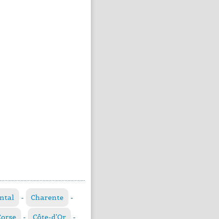
ntal
-
Charente
-
Corse
-
Côte-d'Or
-