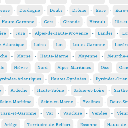
reuse
-
Dordogne
-
Doubs
-
Drôme
-
Eure
-
Eure-
Haute-Garonne
-
Gers
-
Gironde
-
Hérault
-
Ille-e
ère
-
Jura
-
Alpes-de-Haute-Provence
-
Landes
-
Lo
e-Atlantique
-
Loiret
-
Lot
-
Lot-et-Garonne
-
Lozèr
che
-
Marne
-
Haute-Marne
-
Mayenne
-
Meurthe-e
le
-
Nièvre
-
Nord
-
Alpes-Maritimes
-
Oise
-
Orn
yrénées-Atlantiques
-
Hautes-Pyrénées
-
Pyrénées-Orien
e
-
Ardèche
-
Haute-Saône
-
Saône-et-Loire
-
Sarthe
Seine-Maritime
-
Seine-et-Marne
-
Yvelines
-
Deux-Sè
Tarn-et-Garonne
-
Var
-
Vaucluse
-
Vendée
-
Vien
-
Ariège
-
Territoire-de-Belfort
-
Essonne
-
Hauts-de-