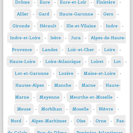
Drôme
-
Eure
-
Eure-et-Loir
-
Finistère
-
Allier
-
Gard
-
Haute-Garonne
-
Gers
-
Gironde
-
Hérault
-
Ille-et-Vilaine
-
Indre
-
Indre-et-Loire
-
Isère
-
Jura
-
Alpes-de-Haute-
Provence
-
Landes
-
Loir-et-Cher
-
Loire
-
Haute-Loire
-
Loire-Atlantique
-
Loiret
-
Lot
-
Lot-et-Garonne
-
Lozère
-
Maine-et-Loire
-
Hautes-Alpes
-
Manche
-
Marne
-
Haute-
Marne
-
Mayenne
-
Meurthe-et-Moselle
-
Meuse
-
Morbihan
-
Moselle
-
Nièvre
-
Nord
-
Alpes-Maritimes
-
Oise
-
Orne
-
Pas-
de-Calais
-
Puy-de-Dôme
-
Pyrénées-Atlantiques