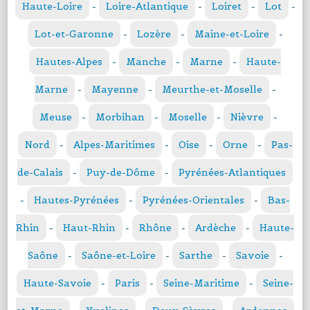
Haute-Loire
-
Loire-Atlantique
-
Loiret
-
Lot
-
Lot-et-Garonne
-
Lozère
-
Maine-et-Loire
-
Hautes-Alpes
-
Manche
-
Marne
-
Haute-
Marne
-
Mayenne
-
Meurthe-et-Moselle
-
Meuse
-
Morbihan
-
Moselle
-
Nièvre
-
Nord
-
Alpes-Maritimes
-
Oise
-
Orne
-
Pas-
de-Calais
-
Puy-de-Dôme
-
Pyrénées-Atlantiques
-
Hautes-Pyrénées
-
Pyrénées-Orientales
-
Bas-
Rhin
-
Haut-Rhin
-
Rhône
-
Ardèche
-
Haute-
Saône
-
Saône-et-Loire
-
Sarthe
-
Savoie
-
Haute-Savoie
-
Paris
-
Seine-Maritime
-
Seine-