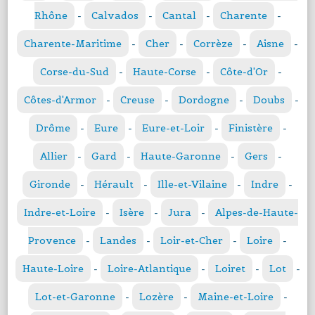
Rhône
-
Calvados
-
Cantal
-
Charente
-
Charente-Maritime
-
Cher
-
Corrèze
-
Aisne
-
Corse-du-Sud
-
Haute-Corse
-
Côte-d'Or
-
Côtes-d'Armor
-
Creuse
-
Dordogne
-
Doubs
-
Drôme
-
Eure
-
Eure-et-Loir
-
Finistère
-
Allier
-
Gard
-
Haute-Garonne
-
Gers
-
Gironde
-
Hérault
-
Ille-et-Vilaine
-
Indre
-
Indre-et-Loire
-
Isère
-
Jura
-
Alpes-de-Haute-
Provence
-
Landes
-
Loir-et-Cher
-
Loire
-
Haute-Loire
-
Loire-Atlantique
-
Loiret
-
Lot
-
Lot-et-Garonne
-
Lozère
-
Maine-et-Loire
-