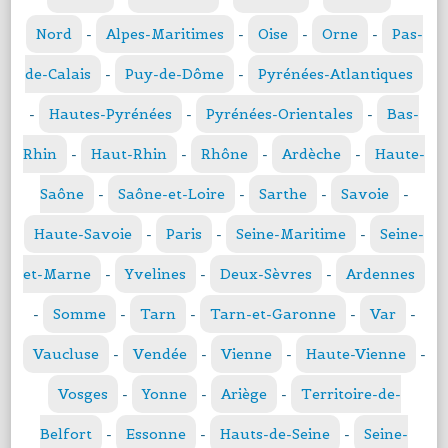
Nord
-
Alpes-Maritimes
-
Oise
-
Orne
-
Pas-
de-Calais
-
Puy-de-Dôme
-
Pyrénées-Atlantiques
-
Hautes-Pyrénées
-
Pyrénées-Orientales
-
Bas-
Rhin
-
Haut-Rhin
-
Rhône
-
Ardèche
-
Haute-
Saône
-
Saône-et-Loire
-
Sarthe
-
Savoie
-
Haute-Savoie
-
Paris
-
Seine-Maritime
-
Seine-
et-Marne
-
Yvelines
-
Deux-Sèvres
-
Ardennes
-
Somme
-
Tarn
-
Tarn-et-Garonne
-
Var
-
Vaucluse
-
Vendée
-
Vienne
-
Haute-Vienne
-
Vosges
-
Yonne
-
Ariège
-
Territoire-de-
Belfort
-
Essonne
-
Hauts-de-Seine
-
Seine-