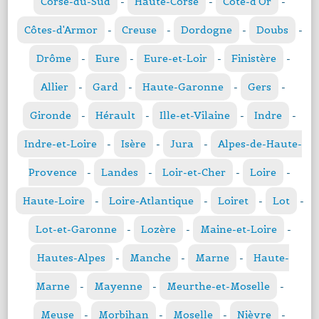
Corse-du-Sud
-
Haute-Corse
-
Côte-d'Or
-
Côtes-d'Armor
-
Creuse
-
Dordogne
-
Doubs
-
Drôme
-
Eure
-
Eure-et-Loir
-
Finistère
-
Allier
-
Gard
-
Haute-Garonne
-
Gers
-
Gironde
-
Hérault
-
Ille-et-Vilaine
-
Indre
-
Indre-et-Loire
-
Isère
-
Jura
-
Alpes-de-Haute-
Provence
-
Landes
-
Loir-et-Cher
-
Loire
-
Haute-Loire
-
Loire-Atlantique
-
Loiret
-
Lot
-
Lot-et-Garonne
-
Lozère
-
Maine-et-Loire
-
Hautes-Alpes
-
Manche
-
Marne
-
Haute-
Marne
-
Mayenne
-
Meurthe-et-Moselle
-
Meuse
-
Morbihan
-
Moselle
-
Nièvre
-