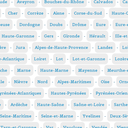
ude
-
Aveyron
-
Bouches-du-Rhône
-
Calvados
-
Ca
-
Cher
-
Corrèze
-
Aisne
-
Corse-du-Sud
-
Haute-
reuse
-
Dordogne
-
Doubs
-
Drôme
-
Eure
-
Eure-
Haute-Garonne
-
Gers
-
Gironde
-
Hérault
-
Ille-e
ère
-
Jura
-
Alpes-de-Haute-Provence
-
Landes
-
Lo
e-Atlantique
-
Loiret
-
Lot
-
Lot-et-Garonne
-
Lozèr
che
-
Marne
-
Haute-Marne
-
Mayenne
-
Meurthe-e
le
-
Nièvre
-
Nord
-
Alpes-Maritimes
-
Oise
-
Orn
yrénées-Atlantiques
-
Hautes-Pyrénées
-
Pyrénées-Orien
e
-
Ardèche
-
Haute-Saône
-
Saône-et-Loire
-
Sarthe
Seine-Maritime
-
Seine-et-Marne
-
Yvelines
-
Deux-Sè
Tarn-et-Garonne
-
Var
-
Vaucluse
-
Vendée
-
Vien