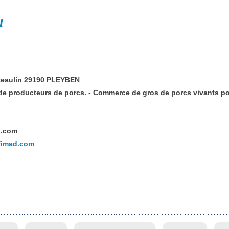
t
teaulin 29190 PLEYBEN
e producteurs de porcs. - Commerce de gros de porcs vivants pou
d.com
rfimad.com