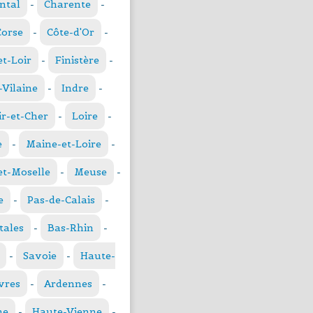
ntal
-
Charente
-
Corse
-
Côte-d'Or
-
et-Loir
-
Finistère
-
t-Vilaine
-
Indre
-
ir-et-Cher
-
Loire
-
e
-
Maine-et-Loire
-
t-Moselle
-
Meuse
-
e
-
Pas-de-Calais
-
tales
-
Bas-Rhin
-
-
Savoie
-
Haute-
vres
-
Ardennes
-
ne
-
Haute-Vienne
-