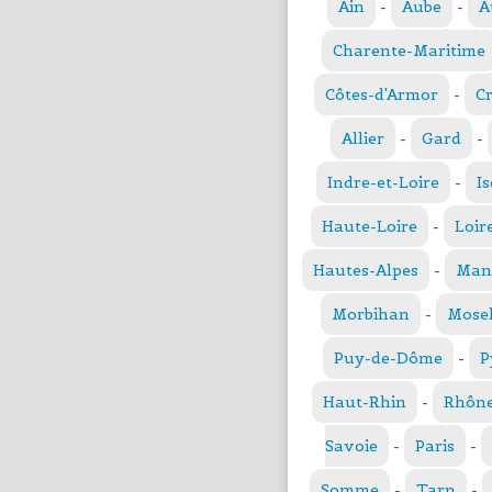
Ain
-
Aube
-
A
Charente-Maritime
Côtes-d'Armor
-
C
Allier
-
Gard
-
Indre-et-Loire
-
Is
Haute-Loire
-
Loir
Hautes-Alpes
-
Man
Morbihan
-
Mosel
Puy-de-Dôme
-
P
Haut-Rhin
-
Rhôn
Savoie
-
Paris
-
Somme
-
Tarn
-