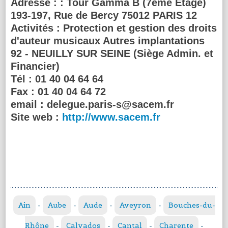
Adresse :
: Tour Gamma B (7ème Etage)
193-197, Rue de Bercy 75012 PARIS 12
Activités :
Protection et gestion des droits
d'auteur musicaux Autres implantations
92 - NEUILLY SUR SEINE (Siège Admin. et
Financier)
Tél :
01 40 04 64 64
Fax :
01 40 04 64 72
email :
delegue.paris-s@sacem.fr
Site web :
http://www.sacem.fr
Ain
-
Aube
-
Aude
-
Aveyron
-
Bouches-du-
Rhône
-
Calvados
-
Cantal
-
Charente
-