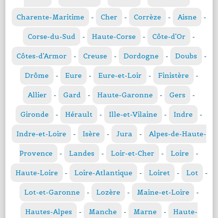
Charente-Maritime
-
Cher
-
Corrèze
-
Aisne
-
Corse-du-Sud
-
Haute-Corse
-
Côte-d'Or
-
Côtes-d'Armor
-
Creuse
-
Dordogne
-
Doubs
-
Drôme
-
Eure
-
Eure-et-Loir
-
Finistère
-
Allier
-
Gard
-
Haute-Garonne
-
Gers
-
Gironde
-
Hérault
-
Ille-et-Vilaine
-
Indre
-
Indre-et-Loire
-
Isère
-
Jura
-
Alpes-de-Haute-
Provence
-
Landes
-
Loir-et-Cher
-
Loire
-
Haute-Loire
-
Loire-Atlantique
-
Loiret
-
Lot
-
Lot-et-Garonne
-
Lozère
-
Maine-et-Loire
-
Hautes-Alpes
-
Manche
-
Marne
-
Haute-