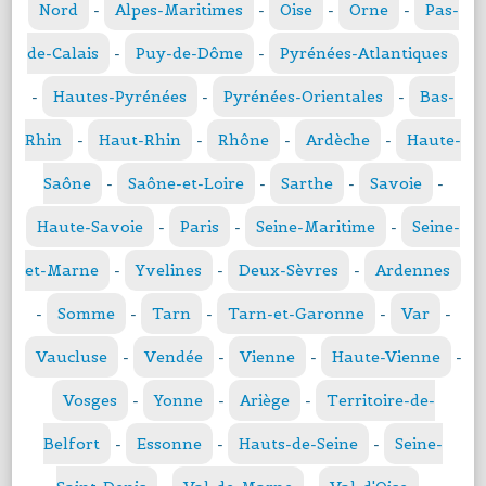
Nord
-
Alpes-Maritimes
-
Oise
-
Orne
-
Pas-
de-Calais
-
Puy-de-Dôme
-
Pyrénées-Atlantiques
-
Hautes-Pyrénées
-
Pyrénées-Orientales
-
Bas-
Rhin
-
Haut-Rhin
-
Rhône
-
Ardèche
-
Haute-
Saône
-
Saône-et-Loire
-
Sarthe
-
Savoie
-
Haute-Savoie
-
Paris
-
Seine-Maritime
-
Seine-
et-Marne
-
Yvelines
-
Deux-Sèvres
-
Ardennes
-
Somme
-
Tarn
-
Tarn-et-Garonne
-
Var
-
Vaucluse
-
Vendée
-
Vienne
-
Haute-Vienne
-
Vosges
-
Yonne
-
Ariège
-
Territoire-de-
Belfort
-
Essonne
-
Hauts-de-Seine
-
Seine-