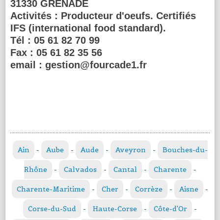
31330 GRENADE
Activités :
Producteur d'oeufs. Certifiés
IFS (international food standard).
Tél :
05 61 82 70 99
Fax :
05 61 82 35 56
email :
gestion@fourcade1.fr
Ain
-
Aube
-
Aude
-
Aveyron
-
Bouches-du-
Rhône
-
Calvados
-
Cantal
-
Charente
-
Charente-Maritime
-
Cher
-
Corrèze
-
Aisne
-
Corse-du-Sud
-
Haute-Corse
-
Côte-d'Or
-