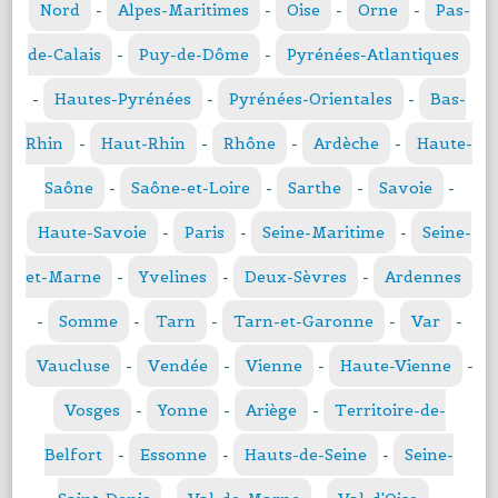
Nord
-
Alpes-Maritimes
-
Oise
-
Orne
-
Pas-
de-Calais
-
Puy-de-Dôme
-
Pyrénées-Atlantiques
-
Hautes-Pyrénées
-
Pyrénées-Orientales
-
Bas-
Rhin
-
Haut-Rhin
-
Rhône
-
Ardèche
-
Haute-
Saône
-
Saône-et-Loire
-
Sarthe
-
Savoie
-
Haute-Savoie
-
Paris
-
Seine-Maritime
-
Seine-
et-Marne
-
Yvelines
-
Deux-Sèvres
-
Ardennes
-
Somme
-
Tarn
-
Tarn-et-Garonne
-
Var
-
Vaucluse
-
Vendée
-
Vienne
-
Haute-Vienne
-
Vosges
-
Yonne
-
Ariège
-
Territoire-de-
Belfort
-
Essonne
-
Hauts-de-Seine
-
Seine-