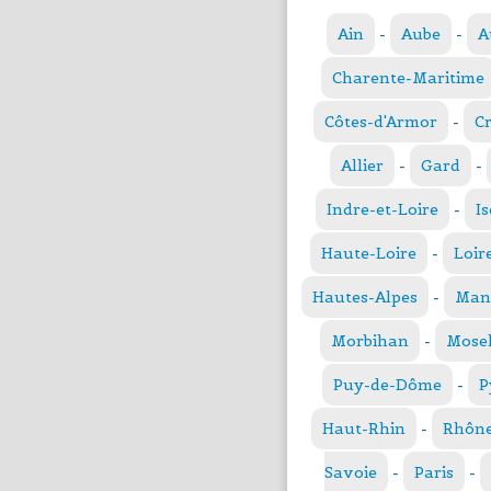
Ain
-
Aube
-
A
Charente-Maritime
Côtes-d'Armor
-
C
Allier
-
Gard
-
Indre-et-Loire
-
Is
Haute-Loire
-
Loir
Hautes-Alpes
-
Man
Morbihan
-
Mosel
Puy-de-Dôme
-
P
Haut-Rhin
-
Rhôn
Savoie
-
Paris
-