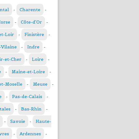
ntal
-
Charente
-
Corse
-
Côte-d'Or
-
et-Loir
-
Finistère
-
t-Vilaine
-
Indre
-
ir-et-Cher
-
Loire
-
e
-
Maine-et-Loire
-
t-Moselle
-
Meuse
-
e
-
Pas-de-Calais
-
tales
-
Bas-Rhin
-
-
Savoie
-
Haute-
vres
-
Ardennes
-