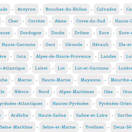
ude
-
Aveyron
-
Bouches-du-Rhône
-
Calvados
-
Ca
-
Cher
-
Corrèze
-
Aisne
-
Corse-du-Sud
-
Haute-
reuse
-
Dordogne
-
Doubs
-
Drôme
-
Eure
-
Eure-
Haute-Garonne
-
Gers
-
Gironde
-
Hérault
-
Ille-e
ère
-
Jura
-
Alpes-de-Haute-Provence
-
Landes
-
Lo
e-Atlantique
-
Loiret
-
Lot
-
Lot-et-Garonne
-
Lozèr
che
-
Marne
-
Haute-Marne
-
Mayenne
-
Meurthe-e
le
-
Nièvre
-
Nord
-
Alpes-Maritimes
-
Oise
-
Orn
yrénées-Atlantiques
-
Hautes-Pyrénées
-
Pyrénées-Orien
e
-
Ardèche
-
Haute-Saône
-
Saône-et-Loire
-
Sarthe
Seine-Maritime
-
Seine-et-Marne
-
Yvelines
-
Deux-Sè