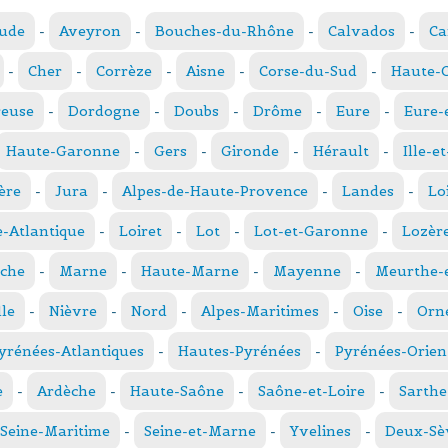
ude
-
Aveyron
-
Bouches-du-Rhône
-
Calvados
-
Ca
-
Cher
-
Corrèze
-
Aisne
-
Corse-du-Sud
-
Haute-
reuse
-
Dordogne
-
Doubs
-
Drôme
-
Eure
-
Eure-
Haute-Garonne
-
Gers
-
Gironde
-
Hérault
-
Ille-e
ère
-
Jura
-
Alpes-de-Haute-Provence
-
Landes
-
Lo
e-Atlantique
-
Loiret
-
Lot
-
Lot-et-Garonne
-
Lozèr
che
-
Marne
-
Haute-Marne
-
Mayenne
-
Meurthe-e
le
-
Nièvre
-
Nord
-
Alpes-Maritimes
-
Oise
-
Orn
yrénées-Atlantiques
-
Hautes-Pyrénées
-
Pyrénées-Orien
e
-
Ardèche
-
Haute-Saône
-
Saône-et-Loire
-
Sarthe
Seine-Maritime
-
Seine-et-Marne
-
Yvelines
-
Deux-Sè