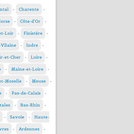
ntal
-
Charente
-
Corse
-
Côte-d'Or
-
et-Loir
-
Finistère
-
t-Vilaine
-
Indre
-
ir-et-Cher
-
Loire
-
e
-
Maine-et-Loire
-
t-Moselle
-
Meuse
-
e
-
Pas-de-Calais
-
tales
-
Bas-Rhin
-
-
Savoie
-
Haute-
vres
-
Ardennes
-