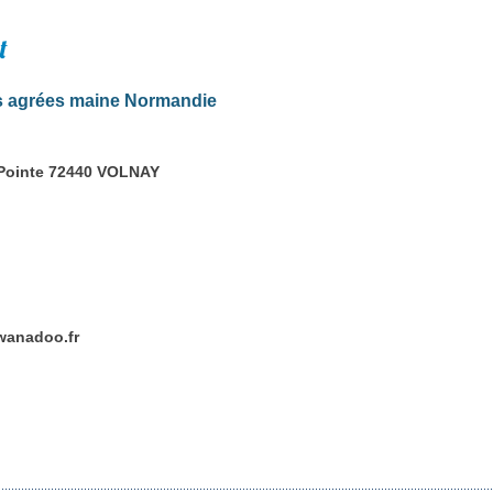
t
 agrées maine Normandie
 Pointe 72440 VOLNAY
anadoo.fr