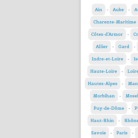
Ain
-
Aube
-
A
Charente-Maritime
Côtes-d'Armor
-
C
Allier
-
Gard
-
Indre-et-Loire
-
Is
Haute-Loire
-
Loir
Hautes-Alpes
-
Man
Morbihan
-
Mosel
Puy-de-Dôme
-
P
Haut-Rhin
-
Rhôn
Savoie
-
Paris
-