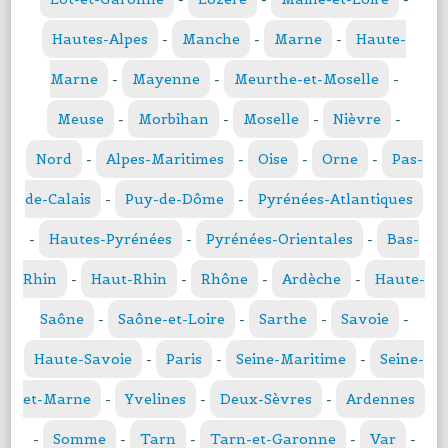
Hautes-Alpes
-
Manche
-
Marne
-
Haute-
Marne
-
Mayenne
-
Meurthe-et-Moselle
-
Meuse
-
Morbihan
-
Moselle
-
Nièvre
-
Nord
-
Alpes-Maritimes
-
Oise
-
Orne
-
Pas-
de-Calais
-
Puy-de-Dôme
-
Pyrénées-Atlantiques
-
Hautes-Pyrénées
-
Pyrénées-Orientales
-
Bas-
Rhin
-
Haut-Rhin
-
Rhône
-
Ardèche
-
Haute-
Saône
-
Saône-et-Loire
-
Sarthe
-
Savoie
-
Haute-Savoie
-
Paris
-
Seine-Maritime
-
Seine-
et-Marne
-
Yvelines
-
Deux-Sèvres
-
Ardennes
-
Somme
-
Tarn
-
Tarn-et-Garonne
-
Var
-