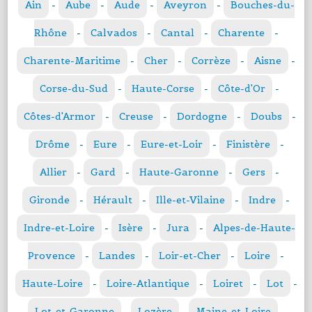
Ain
-
Aube
-
Aude
-
Aveyron
-
Bouches-du-
Rhône
-
Calvados
-
Cantal
-
Charente
-
Charente-Maritime
-
Cher
-
Corrèze
-
Aisne
-
Corse-du-Sud
-
Haute-Corse
-
Côte-d'Or
-
Côtes-d'Armor
-
Creuse
-
Dordogne
-
Doubs
-
Drôme
-
Eure
-
Eure-et-Loir
-
Finistère
-
Allier
-
Gard
-
Haute-Garonne
-
Gers
-
Gironde
-
Hérault
-
Ille-et-Vilaine
-
Indre
-
Indre-et-Loire
-
Isère
-
Jura
-
Alpes-de-Haute-
Provence
-
Landes
-
Loir-et-Cher
-
Loire
-
Haute-Loire
-
Loire-Atlantique
-
Loiret
-
Lot
-
Lot-et-Garonne
-
Lozère
-
Maine-et-Loire
-