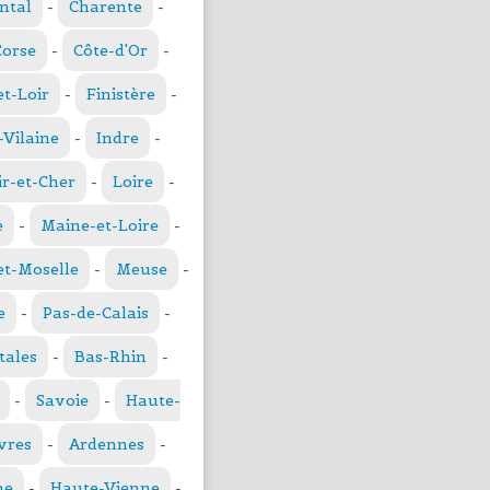
ntal
-
Charente
-
Corse
-
Côte-d'Or
-
et-Loir
-
Finistère
-
t-Vilaine
-
Indre
-
ir-et-Cher
-
Loire
-
e
-
Maine-et-Loire
-
t-Moselle
-
Meuse
-
e
-
Pas-de-Calais
-
tales
-
Bas-Rhin
-
-
Savoie
-
Haute-
vres
-
Ardennes
-
ne
-
Haute-Vienne
-