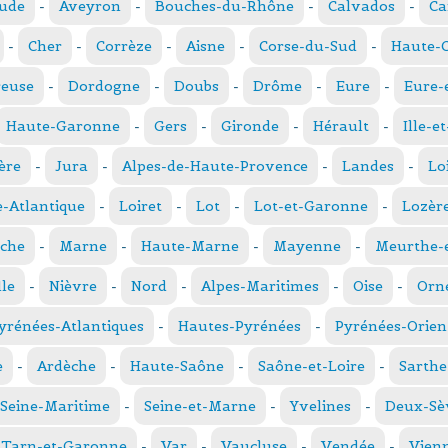
ude
-
Aveyron
-
Bouches-du-Rhône
-
Calvados
-
Ca
-
Cher
-
Corrèze
-
Aisne
-
Corse-du-Sud
-
Haute-
reuse
-
Dordogne
-
Doubs
-
Drôme
-
Eure
-
Eure-
Haute-Garonne
-
Gers
-
Gironde
-
Hérault
-
Ille-e
ère
-
Jura
-
Alpes-de-Haute-Provence
-
Landes
-
Lo
e-Atlantique
-
Loiret
-
Lot
-
Lot-et-Garonne
-
Lozèr
che
-
Marne
-
Haute-Marne
-
Mayenne
-
Meurthe-e
le
-
Nièvre
-
Nord
-
Alpes-Maritimes
-
Oise
-
Orn
yrénées-Atlantiques
-
Hautes-Pyrénées
-
Pyrénées-Orien
e
-
Ardèche
-
Haute-Saône
-
Saône-et-Loire
-
Sarthe
Seine-Maritime
-
Seine-et-Marne
-
Yvelines
-
Deux-Sè
Tarn-et-Garonne
-
Var
-
Vaucluse
-
Vendée
-
Vien