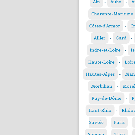
Ain
-
Aube
-
A
Charente-Maritime
Côtes-d'Armor
-
C
Allier
-
Gard
-
Indre-et-Loire
-
Is
Haute-Loire
-
Loir
Hautes-Alpes
-
Man
Morbihan
-
Mosel
Puy-de-Dôme
-
P
Haut-Rhin
-
Rhôn
Savoie
-
Paris
-
Somme
-
Tarn
-