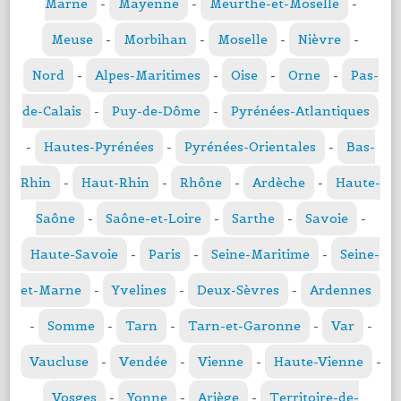
Marne
-
Mayenne
-
Meurthe-et-Moselle
-
Meuse
-
Morbihan
-
Moselle
-
Nièvre
-
Nord
-
Alpes-Maritimes
-
Oise
-
Orne
-
Pas-
de-Calais
-
Puy-de-Dôme
-
Pyrénées-Atlantiques
-
Hautes-Pyrénées
-
Pyrénées-Orientales
-
Bas-
Rhin
-
Haut-Rhin
-
Rhône
-
Ardèche
-
Haute-
Saône
-
Saône-et-Loire
-
Sarthe
-
Savoie
-
Haute-Savoie
-
Paris
-
Seine-Maritime
-
Seine-
et-Marne
-
Yvelines
-
Deux-Sèvres
-
Ardennes
-
Somme
-
Tarn
-
Tarn-et-Garonne
-
Var
-
Vaucluse
-
Vendée
-
Vienne
-
Haute-Vienne
-
Vosges
-
Yonne
-
Ariège
-
Territoire-de-