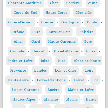
Charente-Maritime
-
Cher
-
Corrèze
-
Aisne
-
Corse-du-Sud
-
Haute-Corse
-
Côte-d'Or
-
Côtes-d'Armor
-
Creuse
-
Dordogne
-
Doubs
-
Drôme
-
Eure
-
Eure-et-Loir
-
Finistère
-
Allier
-
Gard
-
Haute-Garonne
-
Gers
-
Gironde
-
Hérault
-
Ille-et-Vilaine
-
Indre
-
Indre-et-Loire
-
Isère
-
Jura
-
Alpes-de-Haute-
Provence
-
Landes
-
Loir-et-Cher
-
Loire
-
Haute-Loire
-
Loire-Atlantique
-
Loiret
-
Lot
-
Lot-et-Garonne
-
Lozère
-
Maine-et-Loire
-
Hautes-Alpes
-
Manche
-
Marne
-
Haute-