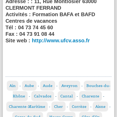
Adresse :
: 11, Rue Montlosier 63000
CLERMONT FERRAND
Activités :
Formation BAFA et BAFD
Centres de vacances
Tél :
04 73 74 45 60
Fax :
04 73 91 08 44
Site web :
http://www.ufcv.asso.fr
Ain
-
Aube
-
Aude
-
Aveyron
-
Bouches-du-
Rhône
-
Calvados
-
Cantal
-
Charente
-
Charente-Maritime
-
Cher
-
Corrèze
-
Aisne
-