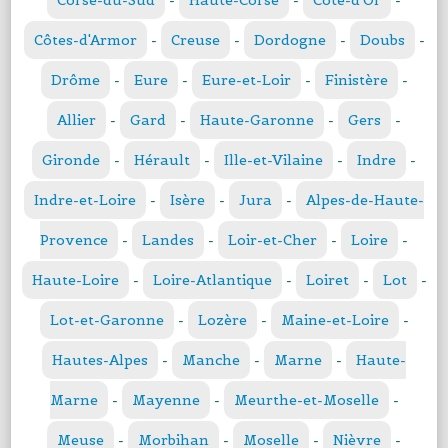
Corse-du-Sud
-
Haute-Corse
-
Côte-d'Or
-
Côtes-d'Armor
-
Creuse
-
Dordogne
-
Doubs
-
Drôme
-
Eure
-
Eure-et-Loir
-
Finistère
-
Allier
-
Gard
-
Haute-Garonne
-
Gers
-
Gironde
-
Hérault
-
Ille-et-Vilaine
-
Indre
-
Indre-et-Loire
-
Isère
-
Jura
-
Alpes-de-Haute-
Provence
-
Landes
-
Loir-et-Cher
-
Loire
-
Haute-Loire
-
Loire-Atlantique
-
Loiret
-
Lot
-
Lot-et-Garonne
-
Lozère
-
Maine-et-Loire
-
Hautes-Alpes
-
Manche
-
Marne
-
Haute-
Marne
-
Mayenne
-
Meurthe-et-Moselle
-
Meuse
-
Morbihan
-
Moselle
-
Nièvre
-