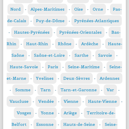
Nord
-
Alpes-Maritimes
-
Oise
-
Orne
-
Pas-
de-Calais
-
Puy-de-Dôme
-
Pyrénées-Atlantiques
-
Hautes-Pyrénées
-
Pyrénées-Orientales
-
Bas-
Rhin
-
Haut-Rhin
-
Rhône
-
Ardèche
-
Haute-
Saône
-
Saône-et-Loire
-
Sarthe
-
Savoie
-
Haute-Savoie
-
Paris
-
Seine-Maritime
-
Seine-
et-Marne
-
Yvelines
-
Deux-Sèvres
-
Ardennes
-
Somme
-
Tarn
-
Tarn-et-Garonne
-
Var
-
Vaucluse
-
Vendée
-
Vienne
-
Haute-Vienne
-
Vosges
-
Yonne
-
Ariège
-
Territoire-de-
Belfort
-
Essonne
-
Hauts-de-Seine
-
Seine-