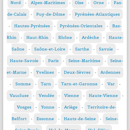
Nord
-
Alpes-Maritimes
-
Oise
-
Orne
-
Pas-
de-Calais
-
Puy-de-Dôme
-
Pyrénées-Atlantiques
-
Hautes-Pyrénées
-
Pyrénées-Orientales
-
Bas-
Rhin
-
Haut-Rhin
-
Rhône
-
Ardèche
-
Haute-
Saône
-
Saône-et-Loire
-
Sarthe
-
Savoie
-
Haute-Savoie
-
Paris
-
Seine-Maritime
-
Seine-
et-Marne
-
Yvelines
-
Deux-Sèvres
-
Ardennes
-
Somme
-
Tarn
-
Tarn-et-Garonne
-
Var
-
Vaucluse
-
Vendée
-
Vienne
-
Haute-Vienne
-
Vosges
-
Yonne
-
Ariège
-
Territoire-de-
Belfort
-
Essonne
-
Hauts-de-Seine
-
Seine-