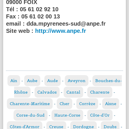
09000 FOIX
Tél :
05 61 02 92 10
Fax :
05 61 02 00 13
email :
dda.mpyrenees-sud@anpe.fr
Site web :
http://www.anpe.fr
Ain
-
Aube
-
Aude
-
Aveyron
-
Bouches-du-
Rhône
-
Calvados
-
Cantal
-
Charente
-
Charente-Maritime
-
Cher
-
Corrèze
-
Aisne
-
Corse-du-Sud
-
Haute-Corse
-
Côte-d'Or
-
Côtes-d'Armor
-
Creuse
-
Dordogne
-
Doubs
-