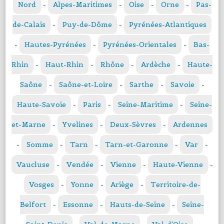
Nord
-
Alpes-Maritimes
-
Oise
-
Orne
-
Pas-
de-Calais
-
Puy-de-Dôme
-
Pyrénées-Atlantiques
-
Hautes-Pyrénées
-
Pyrénées-Orientales
-
Bas-
Rhin
-
Haut-Rhin
-
Rhône
-
Ardèche
-
Haute-
Saône
-
Saône-et-Loire
-
Sarthe
-
Savoie
-
Haute-Savoie
-
Paris
-
Seine-Maritime
-
Seine-
et-Marne
-
Yvelines
-
Deux-Sèvres
-
Ardennes
-
Somme
-
Tarn
-
Tarn-et-Garonne
-
Var
-
Vaucluse
-
Vendée
-
Vienne
-
Haute-Vienne
-
Vosges
-
Yonne
-
Ariège
-
Territoire-de-
Belfort
-
Essonne
-
Hauts-de-Seine
-
Seine-